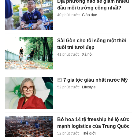
Địa phương nào sẽ giảm nhiều
đầu mối trường công nhất?
40 phút trước
Giáo dục
Sài Gòn cho tôi sống một thời
tuổi trẻ tươi đẹp
41 phút trước
Xã hội
7 gia tộc giàu nhất nước Mỹ
52 phút trước
Lifestyle
Bó hoa 14 tệ freeship hé lộ sức
mạnh logistics của Trung Quốc
52 phút trước
Thế giới