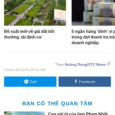
Đề xuất mới về giá đất bồi
5 ngân hàng 'dính' vi
thường, tái định cư
trong đợt thanh tra trá
doanh nghiệp
Hoàng Dung/VTC News
(Znews đặt lại tiêu đề bài viết)
Zalo
Facebook
BẠN CÓ THỂ QUAN TÂM
Con gái út của ông Phạm Nhật