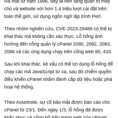
Ra mắt từ năm 1996, đây là nền tảng quản trị máy
chủ và website với hơn 1,4 triệu lượt cài đặt trên
toàn thế giới, sử dụng ngôn ngữ lập trình Perl.
Theo nhóm nghiên cứu, CVE-2023-29489 có thể bị
khai thác mà không cần xác thực. Lỗ hổng ảnh
hưởng đến cổng quản lý cPanel 2080, 2082, 2083,
2086 và các ứng dụng chạy trên cổng web 80, 433.
Sau khi khai thác, kẻ xấu có thể lợi dụng lỗ hổng để
chạy các mã JavaScript từ xa, sau đó chiếm quyền
điều khiển cPanel nhằm đánh cắp dữ liệu hoặc phá
hoại hệ thống.
Theo Assetnote, sự cố bảo mật được báo cáo cho
cPanel từ 23/1. Đến ngày 1/3, lỗ hổng đã được
khắc phục và công bố trên trang web của cPanel.