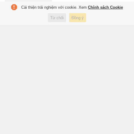
Cải thiện trải nghiệm với cookie. Xem
Chính sách Cookie
Ám ảnh tâm lý mang tên ly hôn
Từ chối
Đồng ý
9 giờ trước
Sách hay
FIFA chia rẽ vì Infantino
9 giờ trước
Thể thao
Barca sẽ đáng sợ thế nào nếu
có Rodri?
9 giờ trước
Thể thao
Lời xin lỗi từ 4 cô gái thống trị