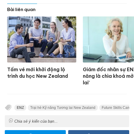
Bài liên quan
Tấm vé mới khởi động lộ
Giám đốc nhân sự ENZ
trình du học New Zealand
năng là chìa khoá mở
lai’
ENZ
Trại hè Kỹ năng Tương lai New Zealand
Future Skills Camp
Chia sẻ ý kiến của bạn...