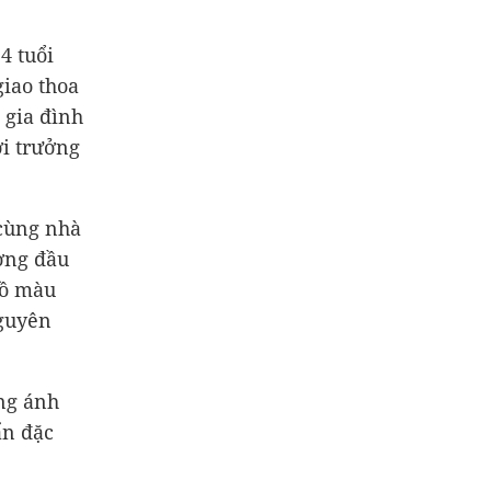
4 tuổi
giao thoa
 gia đình
ời trưởng
 cùng nhà
ượng đầu
đồ màu
nguyên
ng ánh
ẩn đặc