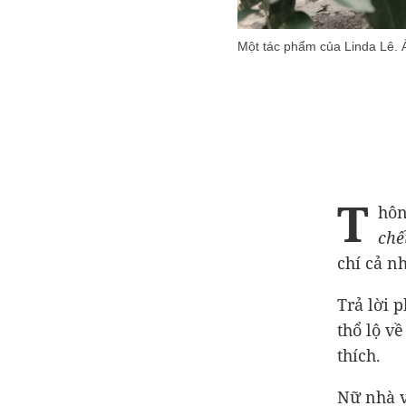
Một tác phẩm của Linda Lê.
T
hôn
chế
chí cả n
Trả lời 
thổ lộ v
thích.
Nữ nhà v