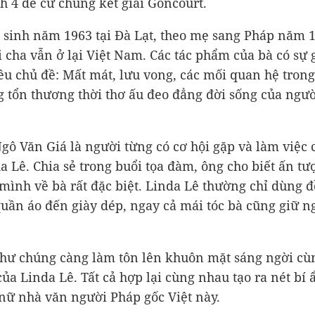
h 4 đề cử chung kết giải Goncourt.
 sinh năm 1963 tại Đà Lạt, theo mẹ sang Pháp năm 1
i cha vẫn ở lại Việt Nam. Các tác phẩm của bà có sự 
ều chủ đề: Mất mát, lưu vong, các mối quan hệ trong
 tổn thương thời thơ ấu đeo đẳng đời sống của ngư
gô Văn Giá là người từng có cơ hội gặp và làm việc
a Lê. Chia sẻ trong buổi tọa đàm, ông cho biết ấn t
 mình về bà rất đặc biệt. Linda Lê thường chỉ dùng 
quần áo đến giày dép, ngay cả mái tóc bà cũng giữ 
.
ư chúng càng làm tôn lên khuôn mặt sáng ngời cù
của Linda Lê. Tất cả hợp lại cùng nhau tạo ra nét bí 
 nữ nhà văn người Pháp gốc Việt này.