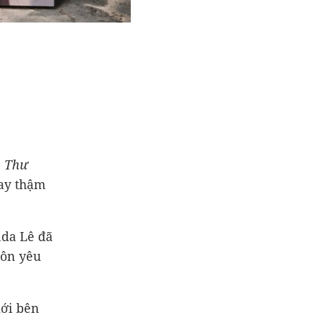
, Thư
hay thậm
nda Lê đã
uôn yêu
iới bên