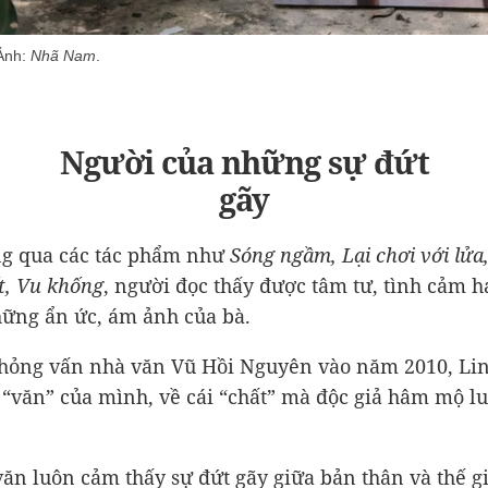
 Ảnh:
Nhã Nam
.
Người của những sự đứt
gãy
g qua các tác phẩm như
Sóng ngầm, Lại chơi với lửa
t, Vu khống
, người đọc thấy được tâm tư, tình cảm 
hững ẩn ức, ám ảnh của bà.
phỏng vấn nhà văn Vũ Hồi Nguyên vào năm 2010, Li
ề “văn” của mình, về cái “chất” mà độc giả hâm mộ l
ăn luôn cảm thấy sự đứt gãy giữa bản thân và thế g