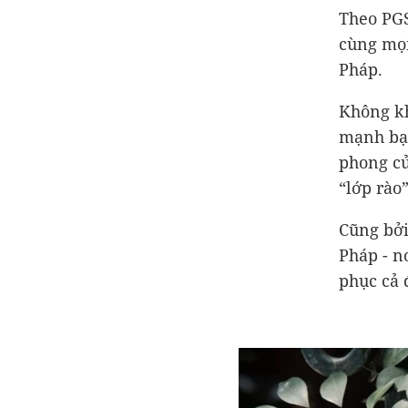
Theo PGS
cùng mọi
Pháp.
Không kh
mạnh bạo
phong củ
“lớp rào”
Cũng bởi
Pháp - n
phục cả đ