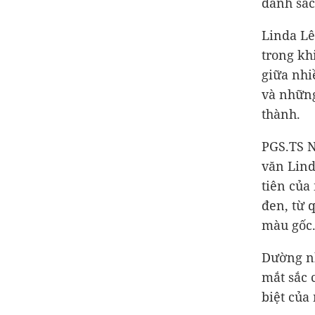
danh sác
Linda Lê
trong kh
giữa nhi
và những
thành.
PGS.TS N
văn Lind
tiên của
đen, từ 
màu gốc
Dường nh
mắt sắc 
biệt của