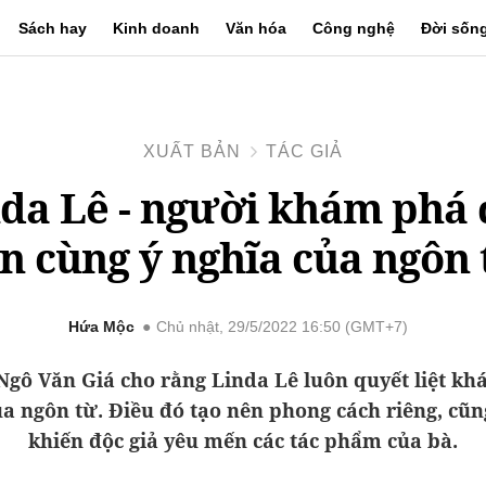
Sách hay
Kinh doanh
Văn hóa
Công nghệ
Đời sốn
XUẤT BẢN
TÁC GIẢ
da Lê - người khám phá
ận cùng ý nghĩa của ngôn 
Hứa Mộc
Chủ nhật, 29/5/2022 16:50 (GMT+7)
Ngô Văn Giá cho rằng Linda Lê luôn quyết liệt kh
a ngôn từ. Điều đó tạo nên phong cách riêng, cũn
khiến độc giả yêu mến các tác phẩm của bà.