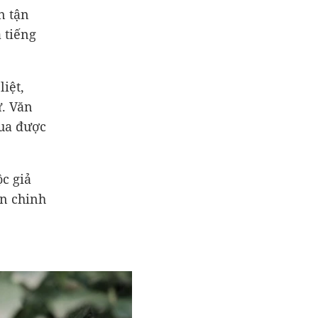
n tận
 tiếng
iệt,
ữ. Văn
qua được
c giả
ần chinh