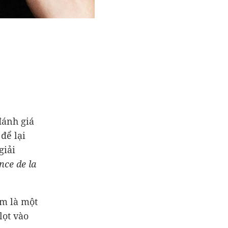
đánh giá
để lại
giải
nce de la
m là một
lọt vào