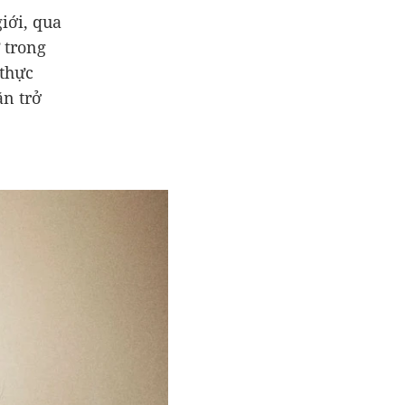
giới, qua
 trong
 thực
ăn trở