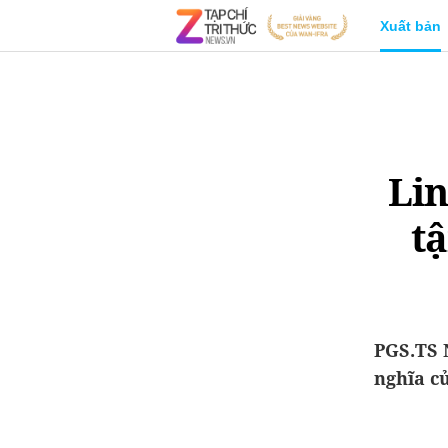
Xuất bản
Lin
t
PGS.TS 
nghĩa củ