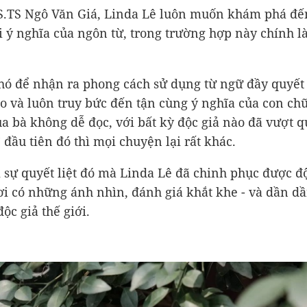
.TS Ngô Văn Giá, Linda Lê luôn muốn khám phá đế
 ý nghĩa của ngôn từ, trong trường hợp này chính là
ó để nhận ra phong cách sử dụng từ ngữ đầy quyết l
 và luôn truy bức đến tận cùng ý nghĩa của con ch
a bà không dễ đọc, với bất kỳ độc giả nào đã vượt 
 đầu tiên đó thì mọi chuyện lại rất khác.
 sự quyết liệt đó mà Linda Lê đã chinh phục được độ
ơi có những ánh nhìn, đánh giá khắt khe - và dần d
ộc giả thế giới.