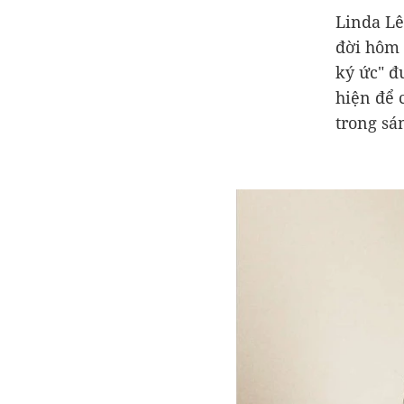
Linda Lê,
đời hôm 
ký ức" đ
hiện để 
trong sá