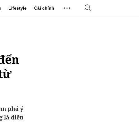
g
Lifestyle
Cải chính
 đến
từ
ám phá ý
g là điều