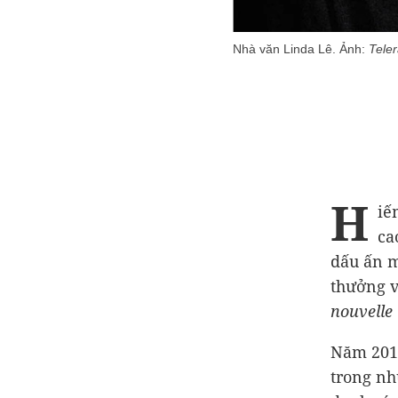
Nhà văn Linda Lê. Ảnh:
Tele
H
iế
ca
dấu ấn m
thưởng v
nouvelle
Năm 2012
trong nh