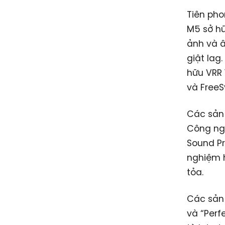
Tiên pho
M5 sở hữ
ảnh và 
giật lag
hữu VRR 
và FreeS
Các sản
Công ngh
Sound Pr
nghiệm h
tỏa.
Các sản 
và “Perf