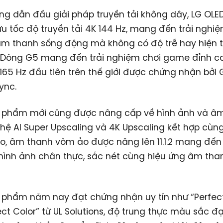
ng dẫn đầu giải pháp truyền tải không dây, LG OLED
u tốc độ truyền tải 4K 144 Hz, mang đến trải nghiệ
âm thanh sống động mà không có độ trễ hay hiện 
. Dòng G5 mang đến trải nghiệm chơi game đỉnh ca
165 Hz đầu tiên trên thế giới được chứng nhận bởi
ync.
 phẩm mới cũng được nâng cấp về hình ảnh và âm
ệ AI Super Upscaling và 4K Upscaling kết hợp cùng
o, âm thanh vòm ảo được nâng lên 11.1.2 mang đến 
ình ảnh chân thực, sắc nét cùng hiệu ứng âm tha
phẩm năm nay đạt chứng nhận uy tín như “Perfect
ect Color” từ UL Solutions, độ trung thực màu sắc đ