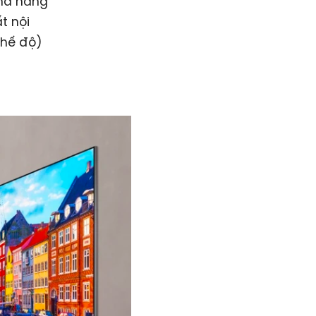
khả năng
t nội
chế độ)