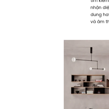
tìm kiếm
nhận diệ
dung hay
và âm th