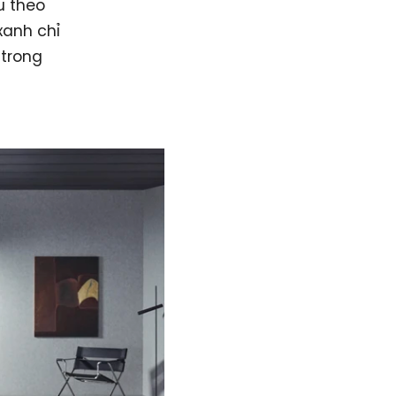
u theo
xanh chỉ
 trong