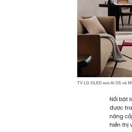
TV LG OLED evo AI G5 và M5 
Nổi bật 
được tra
nâng cấ
hiển thị