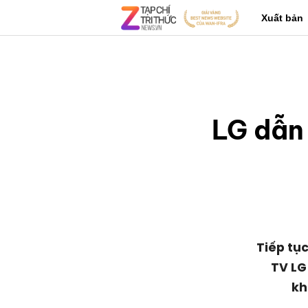
Xuất bản
LG dẫn
Tiếp tục
TV LG 
kh