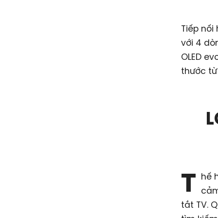
Tiếp nối
với 4 dò
OLED evo
thước từ
L
T
hế 
cảm
tắt TV. 