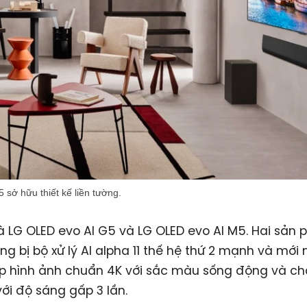
sở hữu thiết kế liền tường.
là LG OLED evo AI G5 và LG OLED evo AI M5. Hai sản
ng bị bộ xử lý AI alpha 11 thế hệ thứ 2 mạnh và mới 
p hình ảnh chuẩn 4K với sắc màu sống động và ch
 với độ sáng gấp 3 lần.