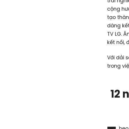
trải ngh
cộng hưở
tạo thàn
dàng kết
TV LG. Â
kết nối,
Với dải 
trong việ
12 
heo