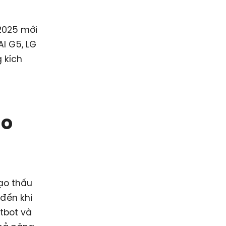
 2025 mới
I G5, LG
 kích
ạo
tạo thấu
đến khi
atbot và