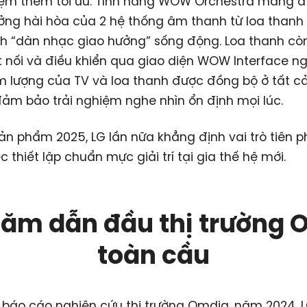
iệm thêm tối ưu. Tính năng WOW Orchestra mang đ
ng hài hòa của 2 hệ thống âm thanh từ loa thanh 
h “dàn nhạc giao hưởng” sống động. Loa thanh cò
 nối và điều khiển qua giao diện WOW Interface ng
m lượng của TV và loa thanh được đồng bộ ở tất c
 đảm bảo trải nghiệm nghe nhìn ổn định mọi lúc.
sản phẩm 2025, LG lần nữa khẳng định vai trò tiên 
c thiết lập chuẩn mực giải trí tại gia thế hệ mới.
năm dẫn đầu thị trường 
toàn cầu
 báo cáo nghiên cứu thị trường Omdia, năm 2024, L