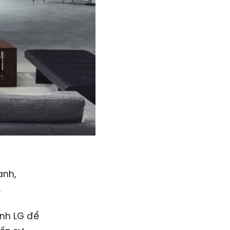
anh,
.
nh LG để