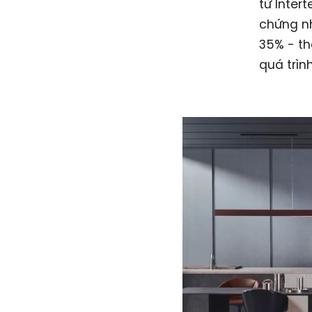
từ Inter
chứng nh
35% - th
quá trìn