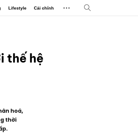
g
Lifestyle
Cải chính
 thế hệ
nhân hoá,
ng thời
ấp.