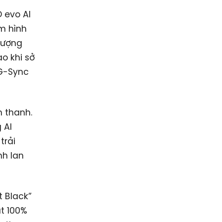
 evo AI
m hình
tượng
o khi sở
 G-Sync
 thanh.
 AI
trải
nh lan
 Black”
ạt 100%