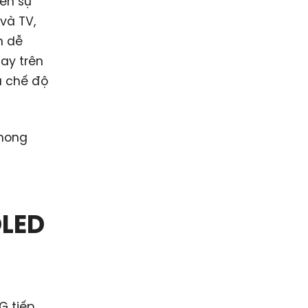
ến sự
và TV,
n dễ
ay trên
ả chế độ
phong
OLED
G tiếp