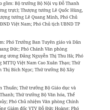
o gồm: Bộ trưởng Bộ Nội vụ Đỗ Thanh
ng trực); Thượng tướng Lê Quốc Hùng,
hượng tướng Lê Quang Minh, Phó Chủ
QĐND Việt Nam; Phó Chủ tịch UBND TP
ồm: Phó Trưởng Ban Tuyên giáo và Dân
ang Đức; Phó Chánh Văn phòng
ung ương Đảng Nguyễn Thị Thu Hà; Phó
ng MTTQ Việt Nam Cao Xuân Thạo; Thứ
n Thị Bích Ngọc; Thứ trưởng Bộ Xây
ăn Thuấn; Thứ trưởng Bộ Giáo dục và
Thanh; Thứ trưởng Bộ Văn hóa, Thể
 Thủy; Phó Chủ nhiệm Văn phòng Chính
ổng Giám đốc VTV Đỗ Đức Hoàng; Phó