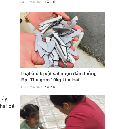
04:03
7/8/2026
XÃ HỘI
Loạt ôtô bị vật sắt nhọn đâm thủng
lốp: Thu gom 10kg kim loại
11:24
7/8/2026
XÃ HỘI