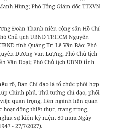
Mạnh Hùng; Phó Tổng Giám đốc TTXVN
ương Đoàn Thanh niên cộng sản Hồ Chí
Phó Chủ tịch UBND TP.HCM Nguyễn
UBND tỉnh Quảng Trị Lê Văn Bảo; Phó
guyên Dương Văn Lượng; Phó Chủ tịch
n Văn Đoạt; Phó Chủ tịch UBND tỉnh
êu rõ, Ban Chỉ đạo là tổ chức phối hợp
iúp Chính phủ, Thủ tướng chỉ đạo, phối
việc quan trọng, liên ngành liên quan
c hoạt động thiết thực, trang trọng,
 nghĩa sự kiện kỷ niệm 80 năm Ngày
1947 - 27/7/2027).