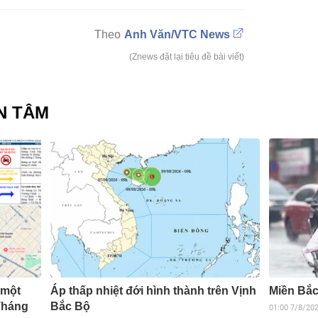
Anh Văn/VTC News
(Znews đặt lại tiêu đề bài viết)
N TÂM
 một
Áp thấp nhiệt đới hình thành trên Vịnh
Miền Bắc
Tháng
Bắc Bộ
01:00
7/8/20