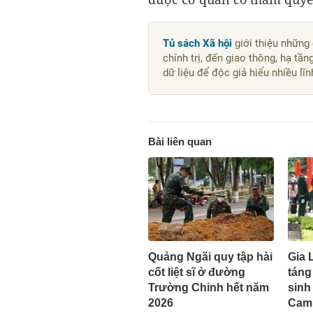
Tủ sách Xã hội
giới thiệu những
chính trị, đến giao thông, hạ tần
dữ liệu để độc giả hiểu nhiều lĩ
Bài liên quan
Quảng Ngãi quy tập hài
Gia 
cốt liệt sĩ ở đường
táng 
Trường Chinh hết năm
sinh
2026
Cam