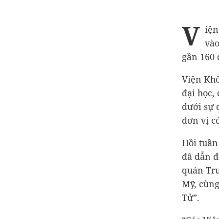
V
iện
vào
gần 160 
Viện Khổ
đại học,
dưới sự 
đơn vị c
Hồi tuần
đã dẫn đ
quán Tru
Mỹ, cùng
Tử”.