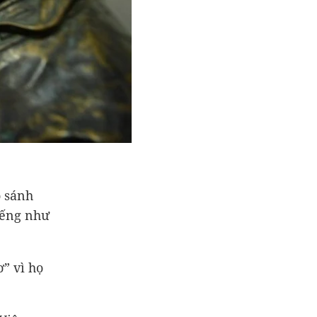
o sánh
iếng như
” vì họ