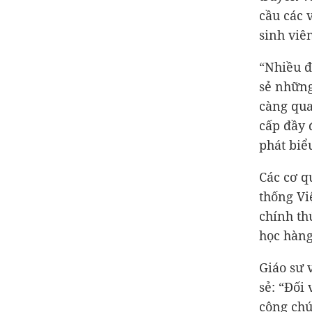
cầu các 
sinh viê
“Nhiều đ
sẻ những
càng qua
cấp đầy 
phát biể
Các cơ q
thống Vi
chính th
học hàng
Giáo sư 
sẻ: “Đối
công chú