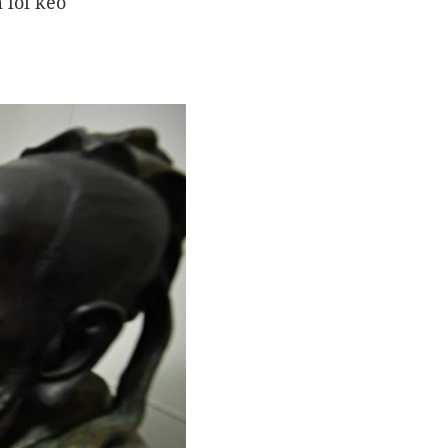
 lôi kéo