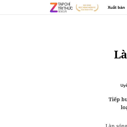
Xuất bản
Là
Uy
Tiếp b
lo
Làn sóng