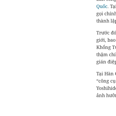
Quốc
. T
gọi chín
thành lậ
Trước đó
giới, ba
Khổng T
thậm chí
gián điệ
Tại Hàn 
“công cụ
Yoshihid
ảnh hưởn