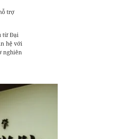
ỗ trợ
 từ Đại
an hệ với
ợ nghiên