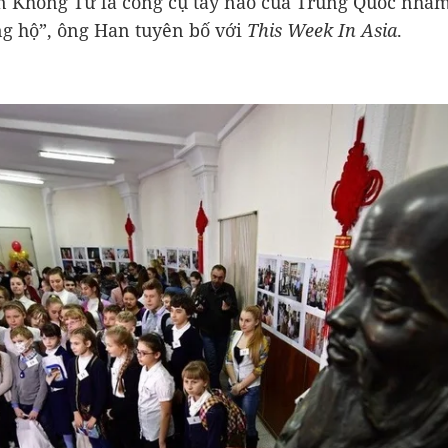
n Khổng Tử là công cụ tẩy não của Trung Quốc nhằm
g hộ”, ông Han tuyên bố với
This Week In Asia
.