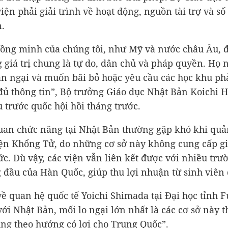
viện phải giải trình về hoạt động, nguồn tài trợ và s
n.
ồng minh của chúng tôi, như Mỹ và nước châu Âu, đ
 giá trị chung là tự do, dân chủ và pháp quyền. Họ 
n ngại và muốn bãi bỏ hoặc yêu cầu các học khu ph
đủ thông tin”, Bộ trưởng Giáo dục Nhật Bản Koichi 
u trước quốc hội hồi tháng trước.
uan chức năng tại Nhật Bản thường gặp khó khi quả
ện Khổng Tử, do những cơ sở này không cung cấp g
ức. Dù vậy, các viện vẫn liên kết được với nhiều trư
 đầu của Hàn Quốc, giúp thu lợi nhuận từ sinh viên 
về quan hệ quốc tế Yoichi Shimada tại Đại học tỉnh F
 với Nhật Bản, mối lo ngại lớn nhất là các cơ sở này 
ng theo hướng có lợi cho Trung Quốc”.