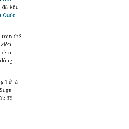
a đã kêu
g Quốc
 trên thế
 Viện
 mềm,
 động
g Tử là
 Suga
ức độ