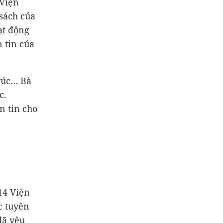
 Viện
 sách của
ạt động
 tin của
túc… Bà
c.
n tin cho
 14 Viện
c tuyên
đã yêu