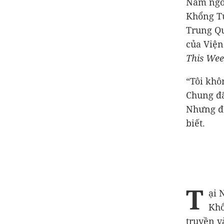
Năm ngoá
Khổng Tử
Trung Qu
của Viện
This Wee
“Tôi khô
Chung đã
Nhưng đế
biết.
T
ại 
Khổ
truyền v