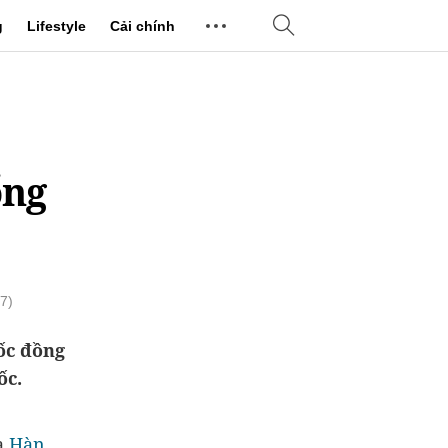
g
Lifestyle
Cải chính
ổng
7)
ốc đồng
ốc.
à
Hàn