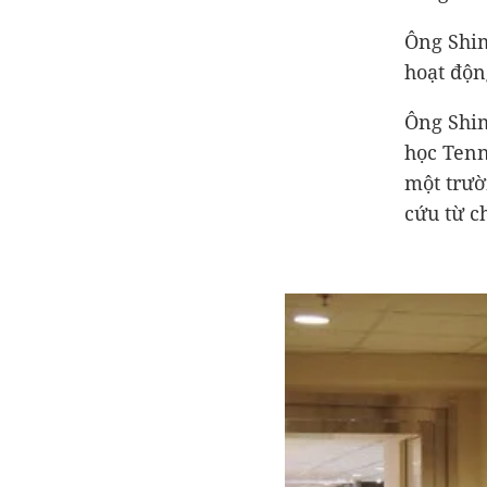
Ông Shim
hoạt độn
Ông Shim
học Tenn
một trườ
cứu từ c