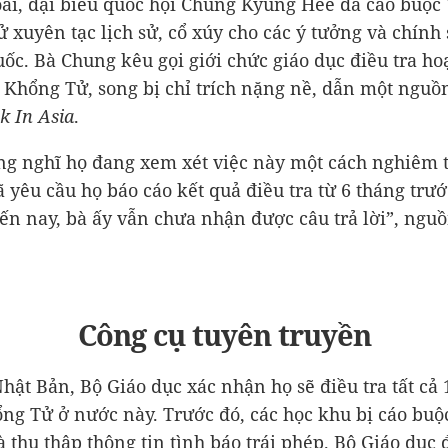
i, đại biểu quốc hội Chung Kyung Hee đã cáo buộc
 xuyên tạc lịch sử, cổ xúy cho các ý tưởng và chính
ốc. Bà Chung kêu gọi giới chức giáo dục điều tra ho
 Khổng Tử, song bị chỉ trích nặng nề, dẫn một nguồn
k In Asia
.
ng nghĩ họ đang xem xét việc này một cách nghiêm 
 yêu cầu họ báo cáo kết quả điều tra từ 6 tháng trướ
n nay, bà ấy vẫn chưa nhận được câu trả lời”, nguồ
Công cụ tuyên truyền
Nhật Bản, Bộ Giáo dục xác nhận họ sẽ điều tra tất cả
ng Tử ở nước này. Trước đó, các học khu bị cáo buộ
à thu thập thông tin tình báo trái phép. Bộ Giáo dục 