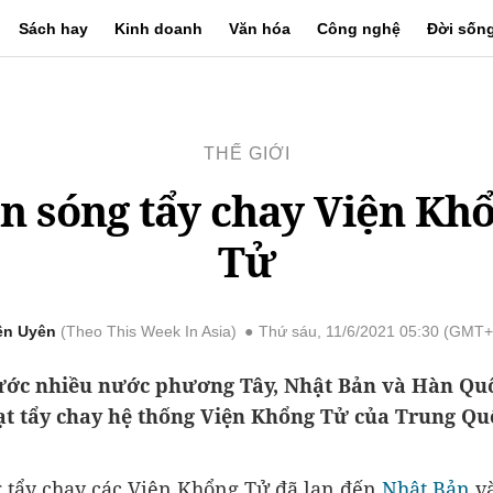
Sách hay
Kinh doanh
Văn hóa
Công nghệ
Đời sốn
THẾ GIỚI
n sóng tẩy chay Viện Kh
Tử
ên Uyên
Theo This Week In Asia
Thứ sáu, 11/6/2021 05:30 (GMT+
ước nhiều nước phương Tây, Nhật Bản và Hàn Qu
ạt tẩy chay hệ thống Viện Khổng Tử của Trung Qu
 tẩy chay các Viện Khổng Tử đã lan đến
Nhật Bản
v