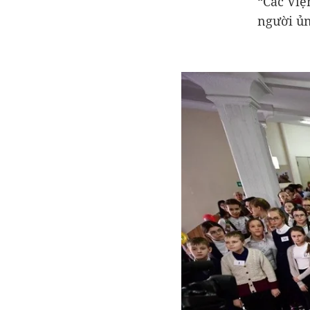
“Các Việ
người ủn