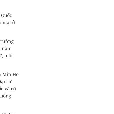
n Quốc
ó mặt ở
 trường
hu nằm
ữ, một
n Min Ho
ại sứ
c và cờ
Khổng