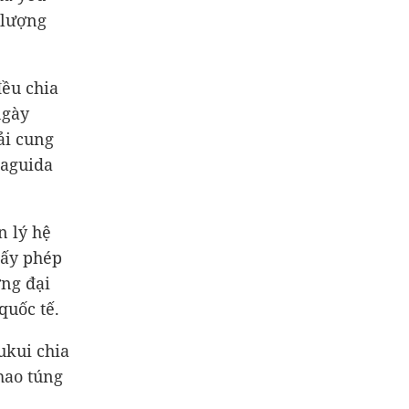
ố lượng
ều chia
ngày
ải cung
Haguida
n lý hệ
iấy phép
ờng đại
quốc tế.
ukui chia
thao túng