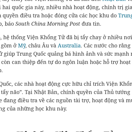
ại hai quốc gia này, nhiều nhà hoạt động, chính trị gi
h quyền điều tra hoặc đóng cửa các học khu do
Trun
p, báo
South China Morning Post
đưa tin.
, hệ thống Viện Khổng Tử đã bị tẩy chay ở nhiều nơi
o gồm ở
Mỹ
, châu Âu và
Australia
. Các nước cho rằng
ử giúp Trung Quốc quảng bá hình ảnh và sức mạnh
 còn can thiệp đến tự do ngôn luận hoặc hỗ trợ hoạt
p.
Quốc, các nhà hoạt động cực hữu chỉ trích Viện Khổn
 tẩy não”. Tại Nhật Bản, chính quyền của Thủ tướng
e đang điều tra về các nguồn tài trợ, hoạt động và m
g của những học khu này.