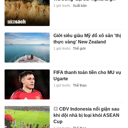
1 giờ trước
Xuất bản
Giới siêu giàu Mỹ đổ xô săn 'thị
thực vàng' New Zealand
1 giờ trước
Thế giới
FIFA thanh toán tiền cho MU vụ
Ugarte
1 giờ trước
Thể thao
CĐV Indonesia nổi giận sau
khi đội nhà bị loại khỏi ASEAN
Cup