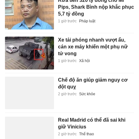
Rửa tiền 320 tỷ đồng cho Mr
Pips, Shark Bình nộp khắc phục
5,7 tỷ đồng
1 giờ trước
Pháp luật
Xe tải phóng nhanh vượt ẩu,
cán xe máy khiến một phụ nữ
tử vong
1 giờ trước
Xã hội
Chế độ ăn giúp giảm nguy cơ
đột quỵ
2 giờ trước
Sức khỏe
Real Madrid có thể đã sai khi
giữ Vinicius
2 giờ trước
Thể thao