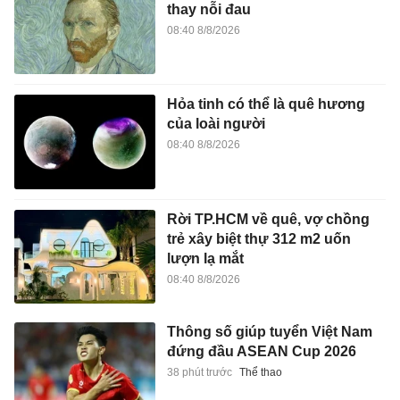
thay nỗi đau
08:40 8/8/2026
Hỏa tinh có thể là quê hương
của loài người
08:40 8/8/2026
Rời TP.HCM về quê, vợ chồng
trẻ xây biệt thự 312 m2 uốn
lượn lạ mắt
08:40 8/8/2026
Thông số giúp tuyển Việt Nam
đứng đầu ASEAN Cup 2026
38 phút trước
Thể thao