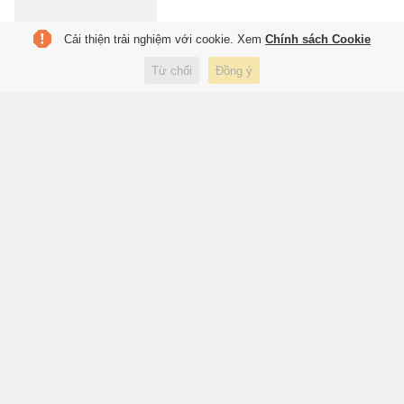
Cải thiện trải nghiệm với cookie. Xem
Chính sách Cookie
Cựu tuyển thủ Anh đổi CLB ở
Từ chối
Đồng ý
Thái Lan
23:24 hôm qua
Thể thao
Salah bối rối nhận món quà lạ
khi gia nhập Trabzonspor
23:23 hôm qua
Thể thao
Tiền đạo 73 triệu bảng lọt tầm
ngắm MU và Arsenal
23:23 hôm qua
Thể thao