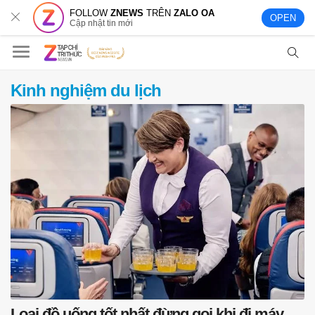
FOLLOW
ZNEWS
TRÊN
ZALO OA
OPEN
Cập nhật tin mới
Kinh nghiệm du lịch
Loại đồ uống tốt nhất đừng gọi khi đi máy