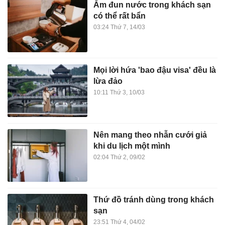
Ấm đun nước trong khách sạn
có thể rất bẩn
03:24 Thứ 7, 14/03
Mọi lời hứa 'bao đậu visa' đều là
lừa đảo
10:11 Thứ 3, 10/03
Nên mang theo nhẫn cưới giả
khi du lịch một mình
02:04 Thứ 2, 09/02
Thứ đồ tránh dùng trong khách
sạn
23:51 Thứ 4, 04/02