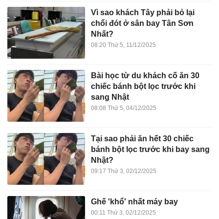
Vì sao khách Tây phải bỏ lại
chổi đót ở sân bay Tân Sơn
Nhất?
08:20 Thứ 5, 11/12/2025
Bài học từ du khách cố ăn 30
chiếc bánh bột lọc trước khi
sang Nhật
08:08 Thứ 5, 04/12/2025
Tại sao phải ăn hết 30 chiếc
bánh bột lọc trước khi bay sang
Nhật?
09:17 Thứ 3, 02/12/2025
Ghế 'khổ' nhất máy bay
00:11 Thứ 3, 02/12/2025