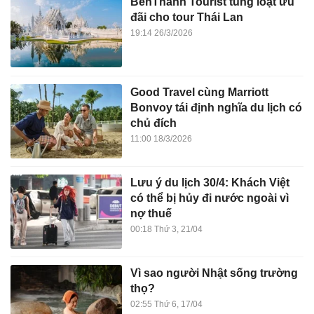
BenThanh Tourist tung loạt ưu
đãi cho tour Thái Lan
19:14 26/3/2026
Good Travel cùng Marriott
Bonvoy tái định nghĩa du lịch có
chủ đích
11:00 18/3/2026
Lưu ý du lịch 30/4: Khách Việt
có thể bị hủy đi nước ngoài vì
nợ thuế
00:18 Thứ 3, 21/04
Vì sao người Nhật sống trường
thọ?
02:55 Thứ 6, 17/04