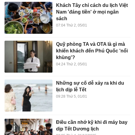
Khách Tây chỉ cách du lịch Việt
Nam 'đáng tiền' ở mọi ngân
sách
07:04 Thứ 2, 05/01
Quỹ phòng TA và OTA là gì mà
khiến khách đến Phú Quốc 'nổi
khùng'?
04:24 Thứ 2, 05/01
Những sự cố dễ xảy ra khi du
lịch dịp lễ Tết
09:28 Thứ 5, 01/01
Điều cần nhớ kỹ khi đi máy bay
dịp Tết Dương lịch