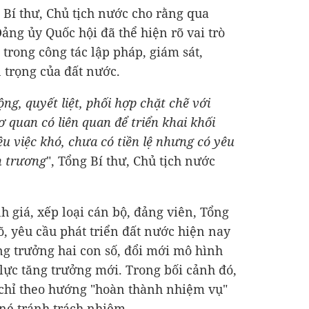
g Bí thư, Chủ tịch nước cho rằng qua
ảng ủy Quốc hội đã thể hiện rõ vai trò
 trong công tác lập pháp, giám sát,
 trọng của đất nước.
g, quyết liệt, phối hợp chặt chẽ với
 quan có liên quan để triển khai khối
ều việc khó, chưa có tiền lệ nhưng có yêu
n trương
", Tổng Bí thư, Chủ tịch nước
 giá, xếp loại cán bộ, đảng viên, Tổng
õ, yêu cầu phát triển đất nước hiện nay
ăng trưởng hai con số, đổi mới mô hình
 lực tăng trưởng mới. Trong bối cảnh đó,
 chỉ theo hướng "hoàn thành nhiệm vụ"
 né tránh trách nhiệm.