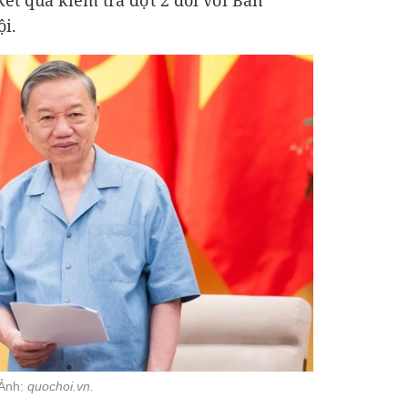
kết quả kiểm tra đợt 2 đối với Ban
i.
 Ảnh:
quochoi.vn.