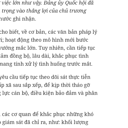
 việc lớn như vậy. Đảng ủy Quốc hội đã
 trọng vào thắng lợi của chủ trương
 nước ghi nhận.
cho biết, về cơ bản, các văn bản pháp lý
ời; hoạt động theo mô hình mới bước
ướng mắc lớn. Tuy nhiên, cần tiếp tục
đảm đồng bộ, lâu dài, khắc phục tình
mang tính xử lý tình huống trước mắt.
êu cầu tiếp tục theo dõi sát thực tiễn
ấp xã sau sắp xếp, để kịp thời tháo gỡ
 lực cán bộ, điều kiện bảo đảm và phân
ới các cơ quan để khắc phục những khó
 giám sát đã chỉ ra, như: khối lượng