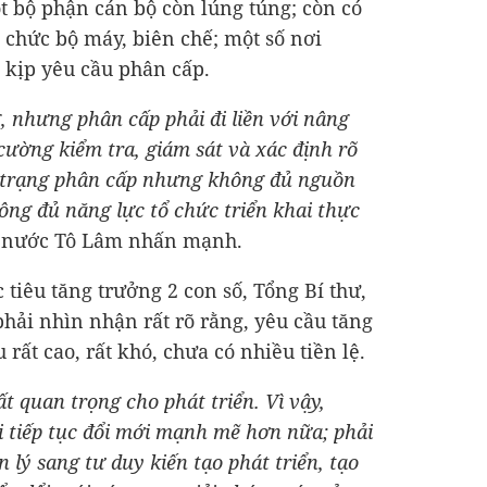
ột bộ phận cán bộ còn lúng túng; còn có
 chức bộ máy, biên chế; một số nơi
o kịp yêu cầu phân cấp.
, nhưng phân cấp phải đi liền với nâng
 cường kiểm tra, giám sát và xác định rõ
h trạng phân cấp nhưng không đủ nguồn
ông đủ năng lực tổ chức triển khai thực
ch nước Tô Lâm nhấn mạnh.
 tiêu tăng trưởng 2 con số, Tổng Bí thư,
ải nhìn nhận rất rõ rằng, yêu cầu tăng
 rất cao, rất khó, chưa có nhiều tiền lệ.
t quan trọng cho phát triển. Vì vậy,
i tiếp tục đổi mới mạnh mẽ hơn nữa; phải
lý sang tư duy kiến tạo phát triển, tạo