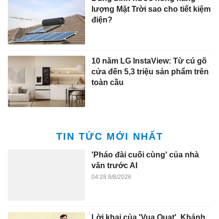
lượng Mặt Trời sao cho tiết kiệm
điện?
10 năm LG InstaView: Từ cú gõ
cửa đến 5,3 triệu sản phẩm trên
toàn cầu
TIN TỨC MỚI NHẤT
'Pháo đài cuối cùng' của nhà
văn trước AI
04:28 8/8/2026
Lời khai của 'Vua Quạt', Khánh