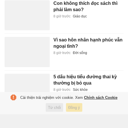
Con không thích đọc sách thì
phải làm sao?
8 giờ trước
Giáo dục
Vì sao hôn nhân hạnh phúc vẫn
ngoại tình?
8 giờ trước
Đời sống
5 dấu hiệu tiểu đường thai kỳ
thường bị bỏ qua
8 giờ trước
Sức khỏe
Cải thiện trải nghiệm với cookie. Xem
Chính sách Cookie
Từ chối
Đồng ý
Camera AI truy vết tài xế xe tải
làm rơi đất ra đường trong đêm
8 giờ trước
Xã hội