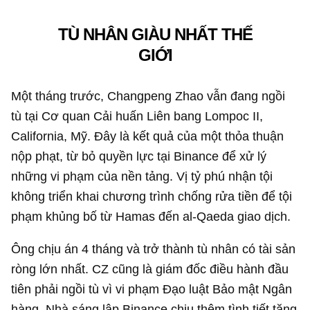
TÙ NHÂN GIÀU NHẤT THẾ
GIỚI
Một tháng trước, Changpeng Zhao vẫn đang ngồi
tù tại Cơ quan Cải huấn Liên bang Lompoc II,
California, Mỹ. Đây là kết quả của một thỏa thuận
nộp phạt, từ bỏ quyền lực tại Binance để xử lý
những vi phạm của nền tảng. Vị tỷ phú nhận tội
không triển khai chương trình chống rửa tiền để tội
phạm khủng bố từ Hamas đến al-Qaeda giao dịch.
Ông chịu án 4 tháng và trở thành tù nhân có tài sản
ròng lớn nhất. CZ cũng là giám đốc điều hành đầu
tiên phải ngồi tù vì vi phạm Đạo luật Bảo mật Ngân
hàng. Nhà sáng lập Binance chịu thêm tình tiết tăng