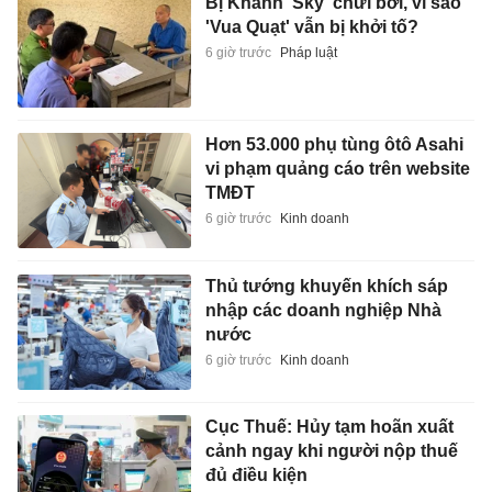
Bị Khánh 'Sky' chửi bới, vì sao
'Vua Quạt' vẫn bị khởi tố?
6 giờ trước
Pháp luật
Hơn 53.000 phụ tùng ôtô Asahi
vi phạm quảng cáo trên website
TMĐT
6 giờ trước
Kinh doanh
Thủ tướng khuyến khích sáp
nhập các doanh nghiệp Nhà
nước
6 giờ trước
Kinh doanh
Cục Thuế: Hủy tạm hoãn xuất
cảnh ngay khi người nộp thuế
đủ điều kiện