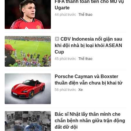
FIFA thanh toán tiền cho MU vụ
Ugarte
44 phút trước
Thể thao
CĐV Indonesia nổi giận sau
khi đội nhà bị loại khỏi ASEAN
Cup
45 phút trước
Thể thao
Porsche Cayman và Boxster
thuần điện vẫn chưa bị khai tử
56 phút trước
Xe
Bác sĩ Nhật lấy thân mình che
chắn bệnh nhân giữa trận động
đất dữ dội