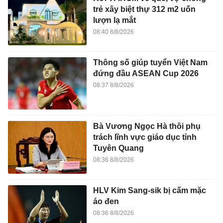
trẻ xây biệt thự 312 m2 uốn
lượn lạ mắt
08:40 8/8/2026
Thông số giúp tuyển Việt Nam
đứng đầu ASEAN Cup 2026
08:37 8/8/2026
Bà Vương Ngọc Hà thôi phụ
trách lĩnh vực giáo dục tỉnh
Tuyên Quang
08:36 8/8/2026
HLV Kim Sang-sik bị cấm mặc
áo đen
08:36 8/8/2026