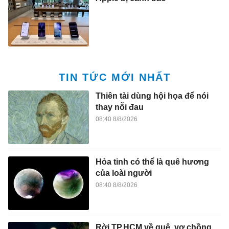
TIN TỨC MỚI NHẤT
Thiên tài dùng hội họa để nói
thay nỗi đau
08:40 8/8/2026
Hỏa tinh có thể là quê hương
của loài người
08:40 8/8/2026
Rời TP.HCM về quê, vợ chồng