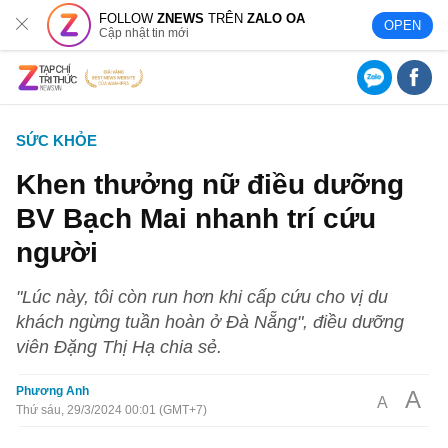
FOLLOW
ZNEWS
TRÊN
ZALO OA
OPEN
Cập nhật tin mới
SỨC KHỎE
Khen thưởng nữ điều dưỡng
BV Bạch Mai nhanh trí cứu
người
"Lúc này, tôi còn run hơn khi cấp cứu cho vị du
khách ngừng tuần hoàn ở Đà Nẵng", điều dưỡng
viên Đặng Thị Hạ chia sẻ.
Phương Anh
A
A
Thứ sáu, 29/3/2024 00:01 (GMT+7)