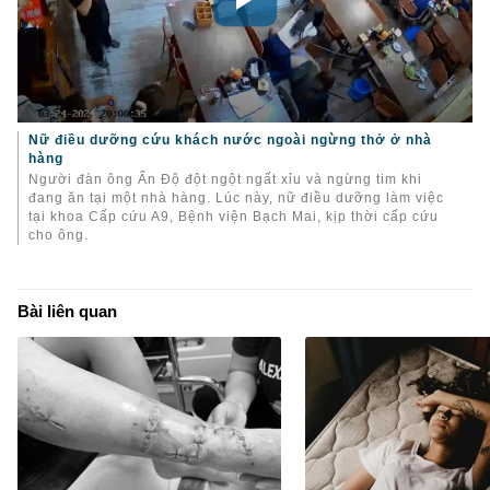
Nữ điều dưỡng cứu khách nước ngoài ngừng thở ở nhà
hàng
Người đàn ông Ấn Độ đột ngột ngất xỉu và ngừng tim khi
đang ăn tại một nhà hàng. Lúc này, nữ điều dưỡng làm việc
tại khoa Cấp cứu A9, Bệnh viện Bạch Mai, kịp thời cấp cứu
cho ông.
Bài liên quan