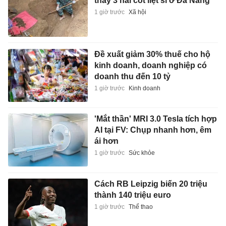
thấy 3 hài cốt liệt sĩ ở Đà Nẵng
1 giờ trước
Xã hội
Đề xuất giảm 30% thuế cho hộ
kinh doanh, doanh nghiệp có
doanh thu đến 10 tỷ
1 giờ trước
Kinh doanh
'Mắt thần' MRI 3.0 Tesla tích hợp
AI tại FV: Chụp nhanh hơn, êm
ái hơn
1 giờ trước
Sức khỏe
Cách RB Leipzig biến 20 triệu
thành 140 triệu euro
1 giờ trước
Thể thao