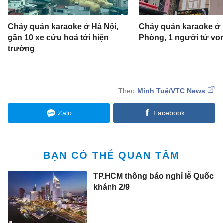
Cháy quán karaoke ở Hà Nội,
Cháy quán karaoke ở 
gần 10 xe cứu hoả tới hiện
Phòng, 1 người tử vo
trường
Minh Tuệ/VTC News
Zalo
Facebook
BẠN CÓ THỂ QUAN TÂM
TP.HCM thông báo nghỉ lễ Quốc
khánh 2/9