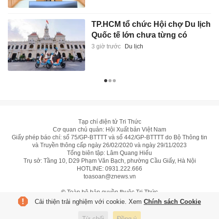
TP.HCM tổ chức Hội chợ Du lịch
Quốc tế lớn chưa từng có
3 giờ trước
Du lịch
Tạp chí điện tử Tri Thức
Cơ quan chủ quản: Hội Xuất bản Việt Nam
Giấy phép báo chí: số 75/GP-BTTTT và số 442/GP-BTTTT do Bộ Thông tin
và Truyền thông cấp ngày 26/02/2020 và ngày 29/11/2023
Tổng biên tập: Lâm Quang Hiếu
Trụ sở: Tầng 10, D29 Phạm Văn Bạch, phường Cầu Giấy, Hà Nội
HOTLINE:
0931.222.666
toasoan@znews.vn
©
Toàn bộ bản quyền thuộc Tri Thức
Cải thiện trải nghiệm với cookie. Xem
Chính sách Cookie
Từ chối
Đồng ý