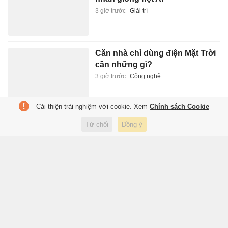
3 giờ trước
Giải trí
Căn nhà chỉ dùng điện Mặt Trời
cần những gì?
3 giờ trước
Công nghệ
Cải thiện trải nghiệm với cookie. Xem
Chính sách Cookie
Những người mẫu, diễn viên
Từ chối
Đồng ý
'không sợ bê bối' ở Hàn Quốc
3 giờ trước
Đời sống
Mùa giải cuối của Ronaldo ở
Saudi Arabia?
3 giờ trước
Thể thao