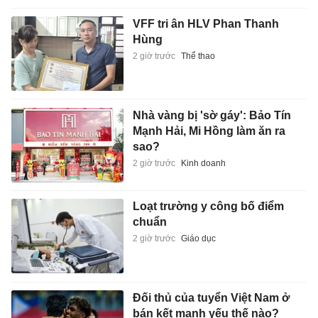
VFF tri ân HLV Phan Thanh
Hùng
2 giờ trước
Thể thao
Nhà vàng bị 'sờ gáy': Bảo Tín
Mạnh Hải, Mi Hồng làm ăn ra
sao?
2 giờ trước
Kinh doanh
Loạt trường y công bố điểm
chuẩn
2 giờ trước
Giáo dục
Đối thủ của tuyển Việt Nam ở
bán kết mạnh yếu thế nào?