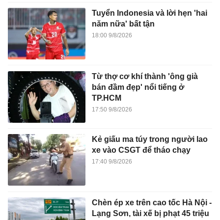
Tuyển Indonesia và lời hẹn 'hai
năm nữa' bất tận
18:00 9/8/2026
Từ thợ cơ khí thành 'ông già
bán đầm đẹp' nổi tiếng ở
TP.HCM
17:50 9/8/2026
Kẻ giấu ma túy trong người lao
xe vào CSGT để tháo chạy
17:40 9/8/2026
Chèn ép xe trên cao tốc Hà Nội -
Lạng Sơn, tài xế bị phạt 45 triệu