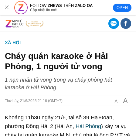
FOLLOW
ZNEWS
TRÊN
ZALO OA
OPEN
Cập nhật tin mới
XÃ HỘI
Cháy quán karaoke ở Hải
Phòng, 1 người tử vong
1 nạn nhân tử vong trong vụ cháy phòng hát
karaoke ở Hải Phòng.
A
A
Thứ bảy, 21/6/2025 21:16 (GMT+7)
Khoảng 11h30 ngày 21/6, tại số 39 Hạ Đoạn,
phường Đông Hải 2 (Hải An,
Hải Phòng
) xảy ra vụ
cháy tại quán karaoke M.N, chủ nhà là ông P.V.T và