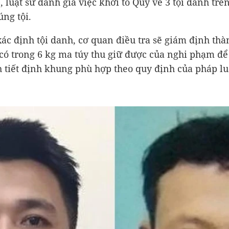
, luật sư đánh giá việc khởi tố Quý về 3 tội danh trê
úng tội.
xác định tội danh, cơ quan điều tra sẽ giám định th
 có trong 6 kg ma túy thu giữ được của nghi phạm để
h tiết định khung phù hợp theo quy định của pháp lu