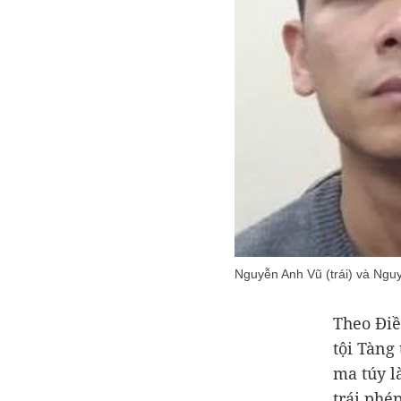
Nguyễn Anh Vũ (trái) và Ng
Theo Điề
tội Tàng
ma túy l
trái phé