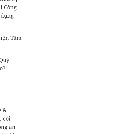
bị Công
ử dụng
viện Tâm
 Quý
ào?
y &
, coi
ông an