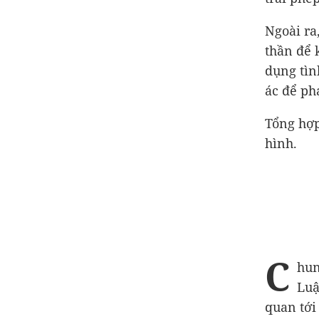
Ngoài ra
thần để 
dụng tìn
ác để ph
Tổng hợp
hình.
C
hun
Luậ
quan tới