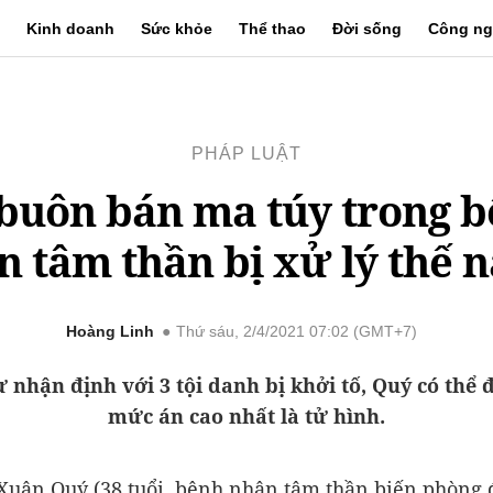
Kinh doanh
Sức khỏe
Thể thao
Đời sống
Công ng
PHÁP LUẬT
buôn bán ma túy trong 
n tâm thần bị xử lý thế 
Hoàng Linh
Thứ sáu, 2/4/2021 07:02 (GMT+7)
 nhận định với 3 tội danh bị khởi tố, Quý có thể 
mức án cao nhất là tử hình.
uân Quý (38 tuổi, bệnh nhân tâm thần biến phòng đ