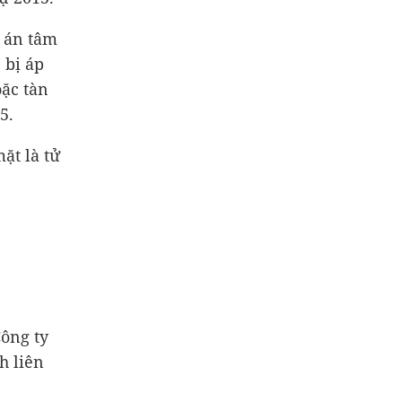
h án tâm
 bị áp
oặc tàn
5.
ặt là tử
ông ty
h liên