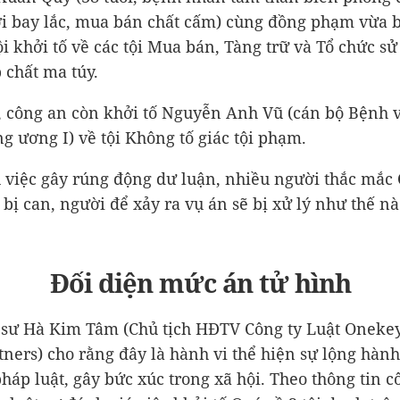
i bay lắc, mua bán chất cấm) cùng đồng phạm vừa 
i khởi tố về các tội Mua bán, Tàng trữ và Tổ chức s
p chất ma túy.
, công an còn khởi tố Nguyễn Anh Vũ (cán bộ Bệnh 
ng ương I) về tội Không tố giác tội phạm.
 việc gây rúng động dư luận, nhiều người thắc mắc
 bị can, người để xảy ra vụ án sẽ bị xử lý như thế n
Đối diện mức án tử hình
 sư Hà Kim Tâm (Chủ tịch HĐTV Công ty Luật Oneke
tners) cho rằng đây là hành vi thể hiện sự lộng hành
háp luật, gây bức xúc trong xã hội. Theo thông tin c