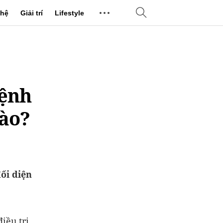
hệ
Giải trí
Lifestyle
bệnh
nào?
đối diện
iều trị