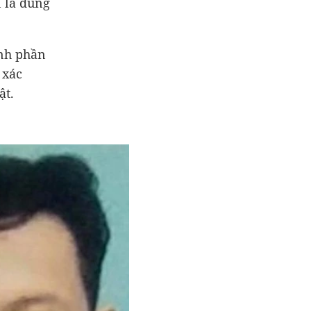
n là đúng
ành phần
 xác
ật.