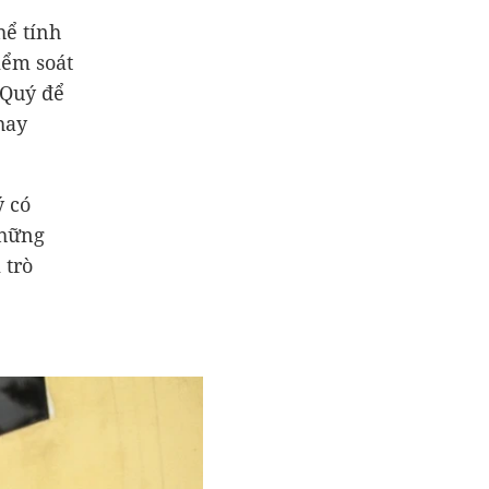
hể tính
iểm soát
 Quý để
hay
 có
những
 trò