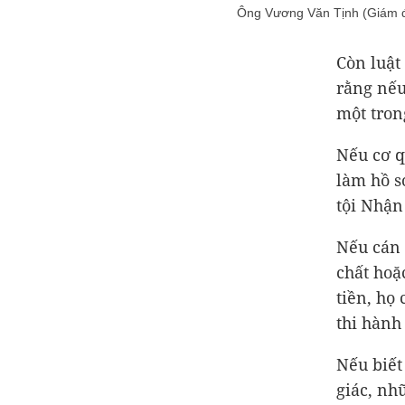
Ông Vương Văn Tịnh (Giám đố
Còn luật
rằng nếu
một tron
Nếu cơ q
làm hồ s
tội Nhận
Nếu cán 
chất hoặ
tiền, họ
thi hành
Nếu biết
giác, nhữ