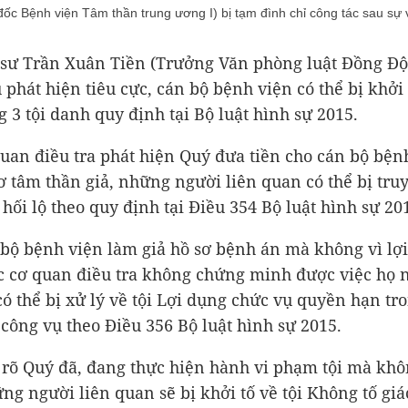
c Bệnh viện Tâm thần trung ương I) bị tạm đình chỉ công tác sau sự 
 sư Trần Xuân Tiền (Trưởng Văn phòng luật Đồng Độ
 phát hiện tiêu cực, cán bộ bệnh viện có thể bị khởi 
g 3 tội danh quy định tại Bộ luật hình sự 2015.
uan điều tra phát hiện Quý đưa tiền cho cán bộ bện
ơ tâm thần giả, những người liên quan có thể bị tru
 hối lộ theo quy định tại Điều 354 Bộ luật hình sự 20
bộ bệnh viện làm giả hồ sơ bệnh án mà không vì lợi 
c cơ quan điều tra không chứng minh được việc họ 
 có thể bị xử lý về tội Lợi dụng chức vụ quyền hạn tr
 công vụ theo Điều 356 Bộ luật hình sự 2015.
 rõ Quý đã, đang thực hiện hành vi phạm tội mà khô
ng người liên quan sẽ bị khởi tố về tội Không tố giác