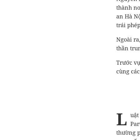
thành nơ
an Hà Nộ
trái phé
Ngoài ra
thần tru
Trước vụ
cùng các
L
uật
Par
thường p