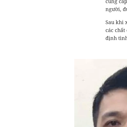
cung cấp
người, đ
Sau khi 
các chất
định tìn