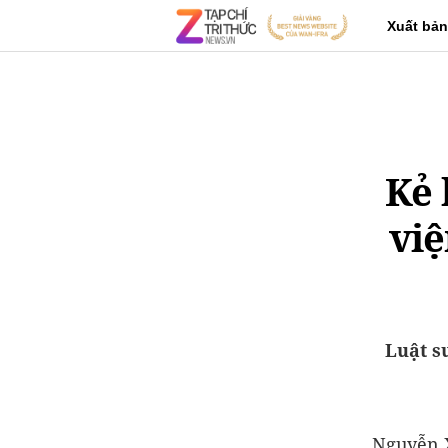
Xuất bản
Kẻ 
việ
Luật sư
Nguyễn X