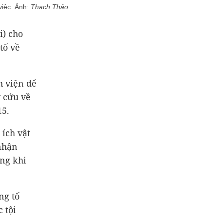
việc. Ảnh:
Thạch Thảo.
i) cho
tố về
h viện để
y cứu về
15.
ích vật
nhận
ong khi
ng tố
 tội