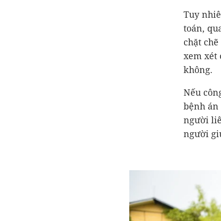
Tuy nhiê
toán, qu
chặt chẽ
xem xét 
không.
Nếu công
bệnh án 
người liê
người gi