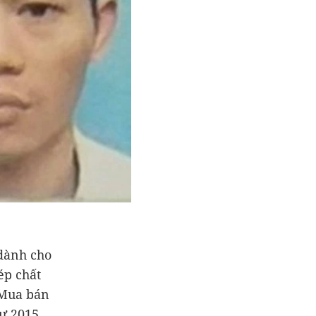
 dành cho
ép chất
 Mua bán
sự 2015.