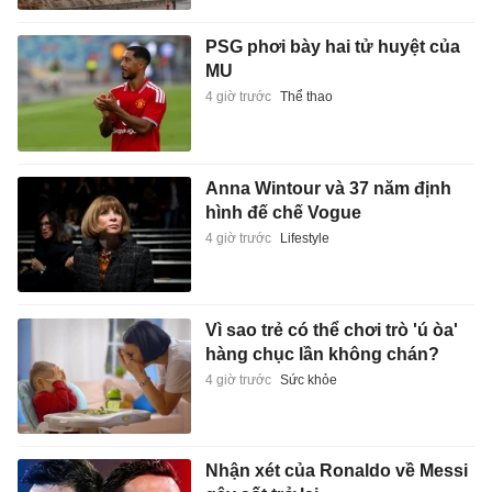
PSG phơi bày hai tử huyệt của
MU
4 giờ trước
Thể thao
Anna Wintour và 37 năm định
hình đế chế Vogue
4 giờ trước
Lifestyle
Vì sao trẻ có thể chơi trò 'ú òa'
hàng chục lần không chán?
4 giờ trước
Sức khỏe
Nhận xét của Ronaldo về Messi