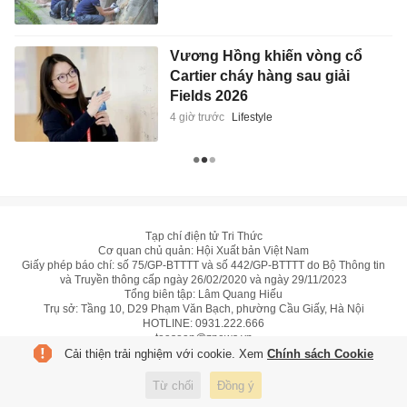
Vương Hồng khiến vòng cổ
Cartier cháy hàng sau giải
Fields 2026
4 giờ trước
Lifestyle
Tạp chí điện tử Tri Thức
Cơ quan chủ quản: Hội Xuất bản Việt Nam
Giấy phép báo chí: số 75/GP-BTTTT và số 442/GP-BTTTT do Bộ Thông tin
và Truyền thông cấp ngày 26/02/2020 và ngày 29/11/2023
Tổng biên tập: Lâm Quang Hiếu
Trụ sở: Tầng 10, D29 Phạm Văn Bạch, phường Cầu Giấy, Hà Nội
HOTLINE:
0931.222.666
toasoan@znews.vn
Cải thiện trải nghiệm với cookie. Xem
Chính sách Cookie
©
Toàn bộ bản quyền thuộc Tri Thức
Từ chối
Đồng ý