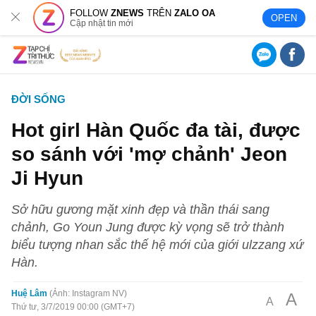
FOLLOW
ZNEWS
TRÊN
ZALO OA
OPEN
Cập nhật tin mới
ĐỜI SỐNG
Hot girl Hàn Quốc đa tài, được
so sánh với 'mợ chảnh' Jeon
Ji Hyun
Sở hữu gương mặt xinh đẹp và thần thái sang
chảnh, Go Youn Jung được kỳ vọng sẽ trở thành
biểu tượng nhan sắc thế hệ mới của giới ulzzang xứ
Hàn.
Huệ Lâm
Ảnh: Instagram NV
A
A
Thứ tư, 3/7/2019 00:00 (GMT+7)