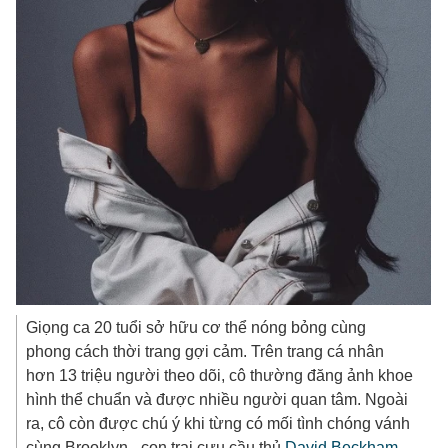
Giọng ca 20 tuổi sở hữu cơ thể nóng bỏng cùng
phong cách thời trang gợi cảm. Trên trang cá nhân
hơn 13 triệu người theo dõi, cô thường đăng ảnh khoe
hình thể chuẩn và được nhiều người quan tâm. Ngoài
ra, cô còn được chú ý khi từng có mối tình chóng vánh
cùng Brooklyn - con trai cựu cầu thủ
David Beckham
.