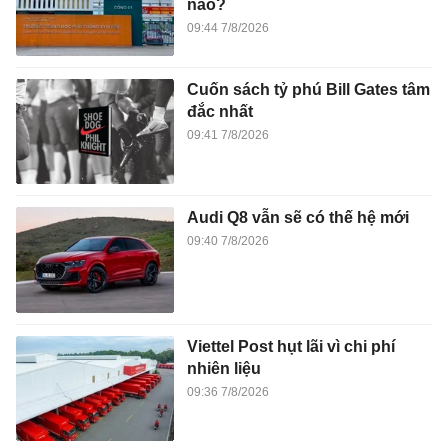
nào?
09:44 7/8/2026
Cuốn sách tỷ phú Bill Gates tâm
đắc nhất
09:41 7/8/2026
Audi Q8 vẫn sẽ có thế hệ mới
09:40 7/8/2026
Viettel Post hụt lãi vì chi phí
nhiên liệu
09:36 7/8/2026