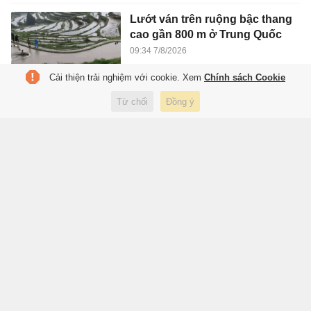
Lướt ván trên ruộng bậc thang
cao gần 800 m ở Trung Quốc
09:34 7/8/2026
Cải thiện trải nghiệm với cookie. Xem
Chính sách Cookie
Từ chối
Đồng ý
Một quốc gia châu Âu đang tìm
cơ hội mua tôm, hồ tiêu từ Việt
Nam
09:28 7/8/2026
Yếu tố quyết định dòng vốn EU
đầu tư vào TP.HCM
34 phút trước
Kinh doanh
Real Madrid chần chừ,
Barcelona sắp cuỗm Rodri