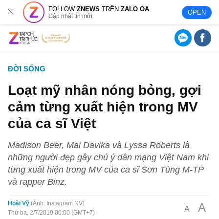
FOLLOW
ZNEWS
TRÊN
ZALO OA
OPEN
Cập nhật tin mới
ĐỜI SỐNG
Loạt mỹ nhân nóng bỏng, gợi
cảm từng xuất hiện trong MV
của ca sĩ Việt
Madison Beer, Mai Davika và Lyssa Roberts là
những người đẹp gây chú ý dân mạng Việt Nam khi
từng xuất hiện trong MV của ca sĩ Sơn Tùng M-TP
và rapper Binz.
Hoài Vỹ
Ảnh: Instagram NV
A
A
Thứ ba, 2/7/2019 00:00 (GMT+7)