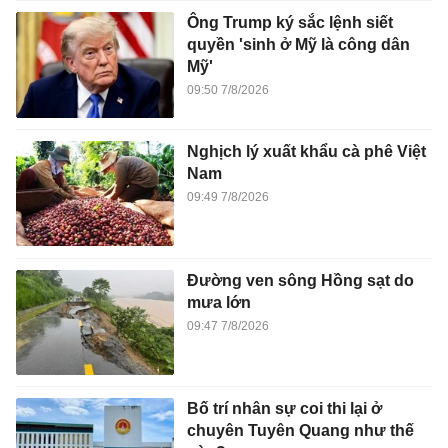
Ông Trump ký sắc lệnh siết
quyền 'sinh ở Mỹ là công dân
Mỹ'
09:50 7/8/2026
Nghịch lý xuất khẩu cà phê Việt
Nam
09:49 7/8/2026
Đường ven sông Hồng sạt do
mưa lớn
09:47 7/8/2026
Bố trí nhân sự coi thi lại ở
chuyên Tuyên Quang như thế