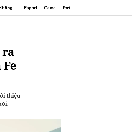
Không
Esport
Game
Đời
gian
sống
 ra
 Fe
ới thiệu
mới.