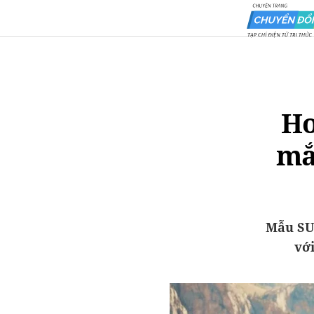
Ho
mắ
Mẫu SUV
với