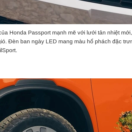
ủa Honda Passport mạnh mẽ với lưới tản nhiệt mới,
 gió. Đèn ban ngày LED mang màu hổ phách đặc trư
lSport.