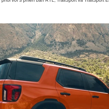
hối với 3 phiên bản RTL, TrailSport và TrailSport El