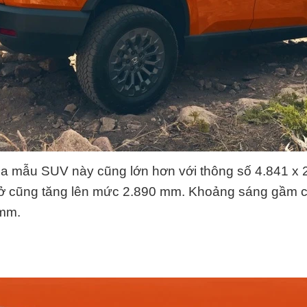
a mẫu SUV này cũng lớn hơn với thông số 4.841 x 
sở cũng tăng lên mức 2.890 mm. Khoảng sáng gầm 
mm.