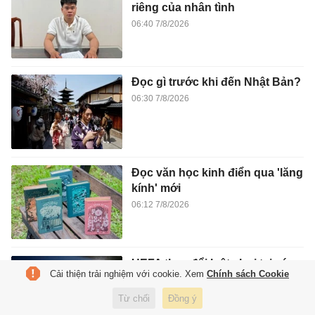
riêng của nhân tình
06:40 7/8/2026
Đọc gì trước khi đến Nhật Bản?
06:30 7/8/2026
Đọc văn học kinh điển qua 'lăng
kính' mới
06:12 7/8/2026
UEFA thay đổi luật chơi tại các
Cải thiện trải nghiệm với cookie. Xem
Chính sách Cookie
cúp châu Âu
06:12 7/8/2026
Từ chối
Đồng ý