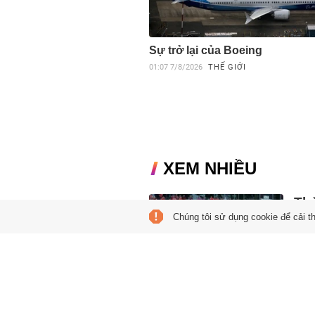
Sự trở lại của Boeing
01:07
7/8/2026
THẾ GIỚI
XEM NHIỀU
Th
Chúng tôi sử dụng cookie để cải t
In
05:00
Hai l
chấp
châu
HL