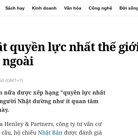
Sách hay
Kinh doanh
Văn hóa
Công nghệ
Đời sốn
t quyền lực nhất thế giớ
c ngoài
:50 (GMT+7)
n nữa được xếp hạng "quyền lực nhất
 người Nhật dường như ít quan tâm
này.
 Henley & Partners, công ty tư vấn cư
 cầu, hộ chiếu
Nhật Bản
được đánh giá