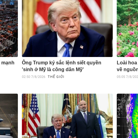
c mạnh
Ông Trump ký sắc lệnh siết quyền
Loài hoa
'sinh ở Mỹ là công dân Mỹ'
về nguồn
02:50
7/8/2026
THẾ GIỚI
05:05
7/8/20