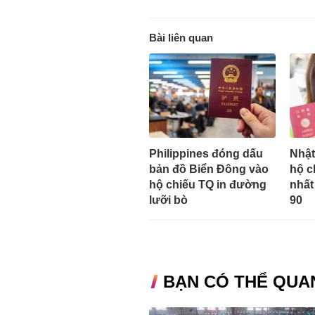
Bài liên quan
Philippines đóng dấu
Nhật
bản đồ Biển Đông vào
hộ c
hộ chiếu TQ in đường
nhất
lưỡi bò
90
BẠN CÓ THỂ QUA