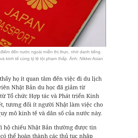
điểm đến nước ngoài miễn thị thực, nhờ danh tiếng
và kinh tế cùng tỷ lệ tội phạm thấp. Ảnh:
Nikkei Asian
hấy họ ít quan tâm đến việc đi du lịch
viên Nhật Bản du học đã giảm từ
 từ Tổ chức Hợp tác và Phát triển Kinh
ết, tương đối ít người Nhật làm việc cho
 quy mô kinh tế và dân số của nước này.
vì hộ chiếu Nhật Bản thường được tin
có thể hoàn thành các thủ tục nhập