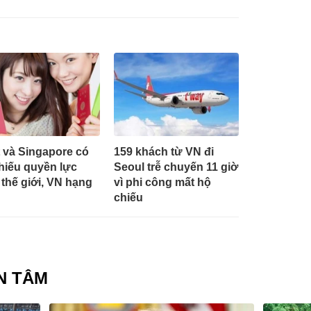
 và Singapore có
159 khách từ VN đi
hiếu quyền lực
Seoul trễ chuyến 11 giờ
 thế giới, VN hạng
vì phi công mất hộ
chiếu
N TÂM