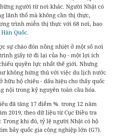
những người từ nơi khác. Người Nhật có
ng lãnh thổ mà không cần thị thực,
ng trình miễn thị thực với 68 nơi, bao
à
Hàn Quốc
.
c sự chào đón nồng nhiệt ở một số nơi
rình giấy tờ đi lại của họ - một lợi ích
 chiếu quyền lực nhất thế giới. Nhưng
ư không hứng thú với việc du lịch nước
ở hữu hộ chiếu - dấu hiệu cho thấy quốc
g nội trong kỷ nguyên toàn cầu hóa.
chiếu đã tăng 17 điểm % trong 12 năm
m 2019, theo dữ liệu từ Cục Điều tra
 Trong khi đó, tỷ lệ người Nhật có hộ
hóm bảy quốc gia công nghiệp lớn (G7).