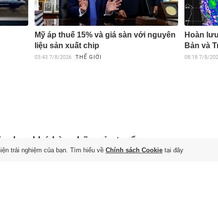
Mỹ áp thuế 15% và giá sàn với nguyên
Hoàn lưu
liệu sản xuất chip
Bản và T
03:43
7/8/2026
THẾ GIỚI
08:18
7/8/20
ảm họa khó bào chữa của tuyển
hiện trải nghiệm của bạn. Tìm hiểu về
Chính sách Cookie
tại đây
donesia
 8/8/2026
ần liên tiếp bị loại từ vòng bảng ASEAN Cup là kết cục khó
 nhận với một nền bóng đá đang đặt tham vọng vươn tầm
 Á và hướng đến World Cup.
V người Anh thành 'của hiếm' ở