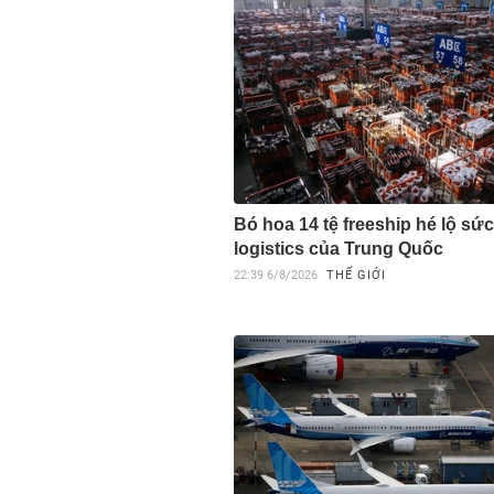
Bó hoa 14 tệ freeship hé lộ sứ
logistics của Trung Quốc
22:39
6/8/2026
THẾ GIỚI