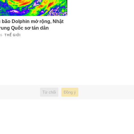
 bão Dolphin mở rộng, Nhật
rung Quốc sơ tán dân
26
THẾ GIỚI
Từ chối
Đồng ý