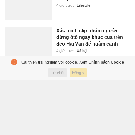
4 giờ trước
Lifestyle
Xác minh clip nhóm người
dừng ôtô ngay khúc cua trên
đèo Hải Vân để ngắm cảnh
4 giờ trước
Xã hội
Cải thiện trải nghiệm với cookie. Xem
Chính sách Cookie
Ám ảnh tâm lý mang tên ly hôn
Từ chối
Đồng ý
4 giờ trước
Sách hay
FIFA chia rẽ vì Infantino
4 giờ trước
Thể thao