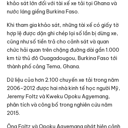
khảo sát lớn đối với tài xế xe tải tại Ghana và
nước láng giềng Burkina Faso.
Khi tham gia khảo sát, những tài xế có giấy tờ
hợp lệ được dặn ghi chép lại số lần bị dừng xe,
cũng như số tiền trả cho cảnh sát và quan
chức hải quan trên chặng đường dài gần 1.000
km từ thủ đô Ouagadougou, Burkina Faso tới
thành phố cảng Tema, Ghana.
Dữ liệu của hơn 2.100 chuyến xe tải trong năm
2006-2012 được hai nhà kinh tế học người
Mỹ
,
Jeremy Foltz và Kweku Opoku Agyemang,
phân tích và công bố trong nghiên cứu năm
2015.
Ông Foltz và Opoku Agyemang phát hiện cảnh