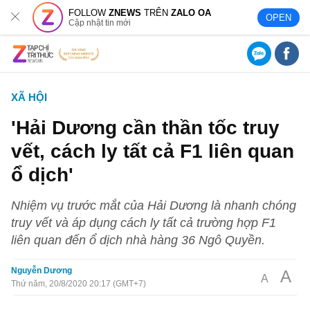
FOLLOW
ZNEWS
TRÊN
ZALO OA
OPEN
Cập nhật tin mới
XÃ HỘI
'Hải Dương cần thần tốc truy
vết, cách ly tất cả F1 liên quan
ổ dịch'
Nhiệm vụ trước mắt của Hải Dương là nhanh chóng
truy vết và áp dụng cách ly tất cả trường hợp F1
liên quan đến ổ dịch nhà hàng 36 Ngô Quyền.
Nguyễn Dương
A
A
Thứ năm, 20/8/2020 20:17 (GMT+7)