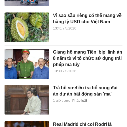
Vì sao sầu riêng có thể mang về
hàng tỷ USD cho Việt Nam
13:41 7/8/2026
Giang hồ mạng Tiến 'bịp' lĩnh án
8 năm tù vì tổ chức sử dụng trái
phép ma túy
13:30 7/8/2026
Trả hồ sơ điều tra bổ sung đại
án dự án bất động sản 'ma'
1 giờ trước
Pháp luật
Real Madrid chỉ coi Rodri là