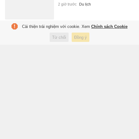
2 giờ trước
Du lịch
Cải thiện trải nghiệm với cookie. Xem
Chính sách Cookie
Tóc nhuộm vẫn là ‘điểm trừ’ khi
xin việc
Từ chối
Đồng ý
2 giờ trước
Lifestyle
Tuyển Indonesia và lời hẹn 'hai
năm nữa' bất tận
2 giờ trước
Thể thao
Từ thợ cơ khí thành 'ông già
bán đầm đẹp' nổi tiếng ở
TP.HCM
2 giờ trước
Đời sống