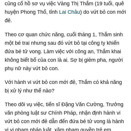
củng cố hồ sơ vụ việc Vàng Thị Thắm (19 tuổi, quê
huyện Phong Thổ, tỉnh
Lai Châu
) do vứt bỏ con mới
đẻ.
Theo cơ quan chức năng, cuối tháng 1, Thắm sinh
một bé trai nhưng sau đó vứt bỏ tại công ty khiến
đứa bé tử vong. Làm việc với công an, Thắm khai
không biết bố của con là ai. Sợ bị gièm pha, người
phụ nữ này vứt bỏ con.
V
ới hành vi vứt bỏ con mới đẻ, Thắm có khả năng
bị xử lý như thế nào?
Theo dõi vụ việc, tiến sĩ Đặng Văn Cường, Trưởng
văn phòng luật sư Chính Pháp, nhận định hành vi
vứt bỏ con mới đẻ dẫn đến đứa bé tử vong là hành
vi vi phạm pháp luật, xâm phạm quyền trẻ em,