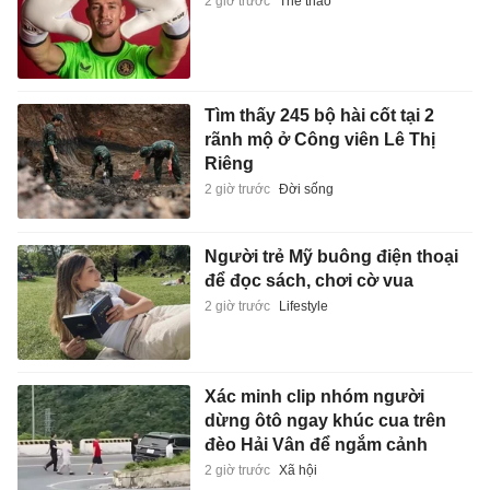
2 giờ trước
Thể thao
Tìm thấy 245 bộ hài cốt tại 2
rãnh mộ ở Công viên Lê Thị
Riêng
2 giờ trước
Đời sống
Người trẻ Mỹ buông điện thoại
để đọc sách, chơi cờ vua
2 giờ trước
Lifestyle
Xác minh clip nhóm người
dừng ôtô ngay khúc cua trên
đèo Hải Vân để ngắm cảnh
2 giờ trước
Xã hội