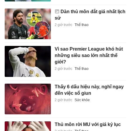
Dàn thủ môn đắt giá nhất lịch
sử
2 giờ trước
Thể thao
Vì sao Premier League khó hút
những siêu sao lớn nhất thế
giới?
2 giờ trước
Thể thao
Thấy 6 dấu hiệu này, nghĩ ngay
đến việc sổ giun
2 giờ trước
Sức khỏe
Thủ môn rời MU với giá kỷ lục