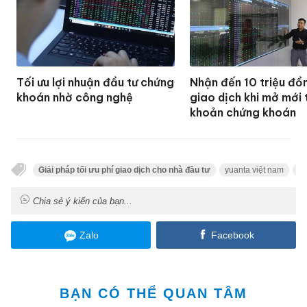
Tối ưu lợi nhuận đầu tư chứng
Nhận đến 10 triệu đồ
khoán nhờ công nghệ
giao dịch khi mở mới 
khoản chứng khoán
Giải pháp tối ưu phí giao dịch cho nhà đầu tư
yuanta việt nam
ch
Chia sẻ ý kiến của bạn...
Zalo
Facebook
BẠN CÓ THỂ QUAN TÂM