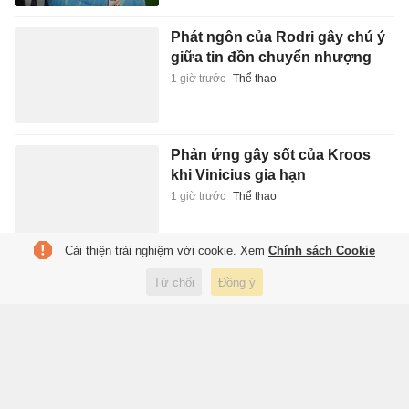
Phát ngôn của Rodri gây chú ý
giữa tin đồn chuyển nhượng
1 giờ trước
Thể thao
Phản ứng gây sốt của Kroos
khi Vinicius gia hạn
1 giờ trước
Thể thao
Cải thiện trải nghiệm với cookie. Xem
Chính sách Cookie
Mourinho bất mãn với quyết
Từ chối
Đồng ý
định của Real Madrid
1 giờ trước
Thể thao
Tin buồn cho người chờ iPhone