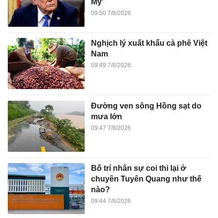
Mỹ'
09:50 7/8/2026
Nghịch lý xuất khẩu cà phê Việt
Nam
09:49 7/8/2026
Đường ven sông Hồng sạt do
mưa lớn
09:47 7/8/2026
Bố trí nhân sự coi thi lại ở
chuyên Tuyên Quang như thế
nào?
09:44 7/8/2026