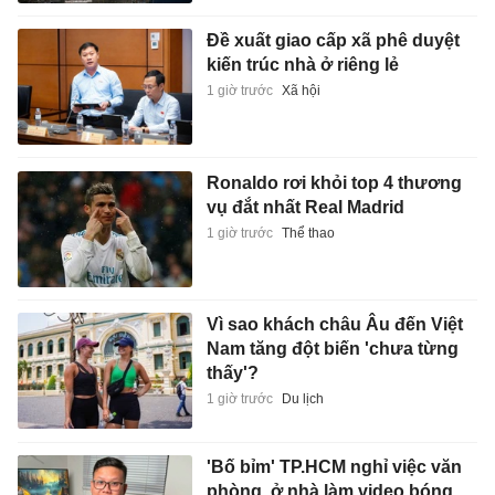
Đề xuất giao cấp xã phê duyệt
kiến trúc nhà ở riêng lẻ
1 giờ trước
Xã hội
Ronaldo rơi khỏi top 4 thương
vụ đắt nhất Real Madrid
1 giờ trước
Thể thao
Vì sao khách châu Âu đến Việt
Nam tăng đột biến 'chưa từng
thấy'?
1 giờ trước
Du lịch
'Bố bỉm' TP.HCM nghỉ việc văn
phòng, ở nhà làm video bóng