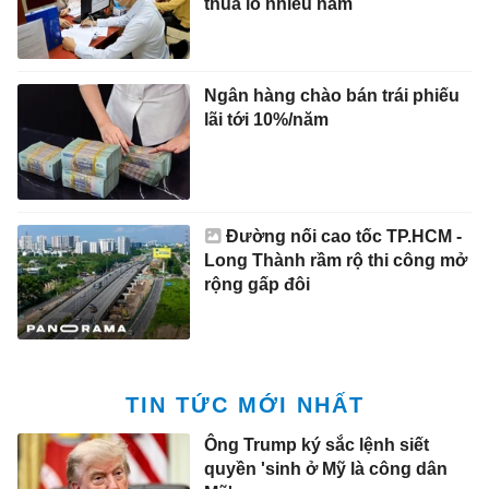
thua lỗ nhiều năm
Ngân hàng chào bán trái phiếu
lãi tới 10%/năm
Đường nối cao tốc TP.HCM -
Long Thành rầm rộ thi công mở
rộng gấp đôi
TIN TỨC MỚI NHẤT
Ông Trump ký sắc lệnh siết
quyền 'sinh ở Mỹ là công dân