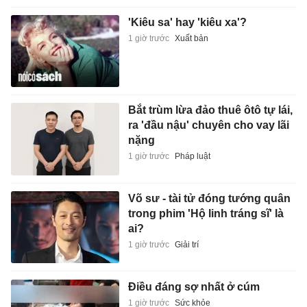
'Kiêu sa' hay 'kiêu xa'?
1 giờ trước
Xuất bản
Bắt trùm lừa đảo thuê ôtô tự lái,
ra 'đầu nậu' chuyên cho vay lãi
nặng
1 giờ trước
Pháp luật
Võ sư - tài tử đóng tướng quân
trong phim 'Hộ linh tráng sĩ' là
ai?
1 giờ trước
Giải trí
Điều đáng sợ nhất ở cúm
1 giờ trước
Sức khỏe