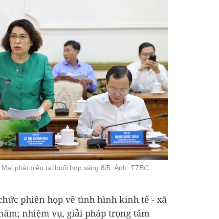
Mai phát biểu tại buổi họp sáng 8/5. Ảnh:
TTBC
chức phiên họp về tình hình kinh tế - xã
 năm; nhiệm vụ, giải pháp trọng tâm