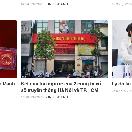
04:24
9/8/2026
KINH DOANH
10:35
8/8/20
ín Mạnh
Kết quả trái ngược của 2 công ty xổ
Lý do lã
số truyền thống Hà Nội và TP.HCM
23:00
8/8/20
11:29
8/8/2026
KINH DOANH