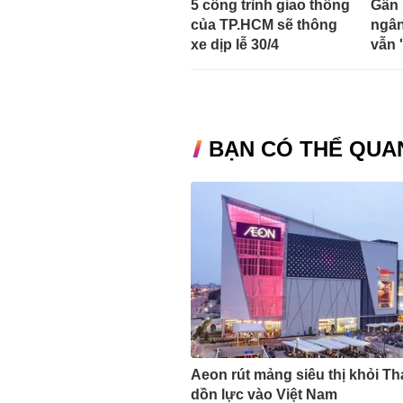
5 công trình giao thông
Gần 
của TP.HCM sẽ thông
ngân
xe dịp lễ 30/4
vẫn '
BẠN CÓ THỂ QUA
Aeon rút mảng siêu thị khỏi Th
dồn lực vào Việt Nam