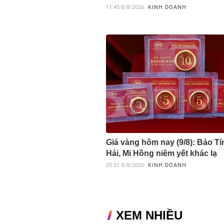
11:45
8/8/2026
KINH DOANH
Giá vàng hôm nay (9/8): Bảo T
Hải, Mi Hồng niêm yết khác lạ
05:21
9/8/2026
KINH DOANH
XEM NHIỀU