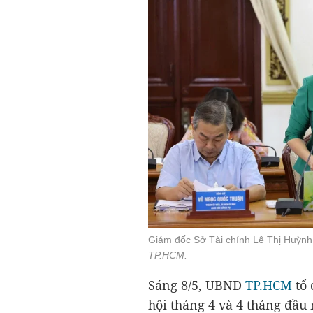
Giám đốc Sở Tài chính Lê Thị Huỳnh 
TP.HCM.
Sáng 8/5, UBND
TP.HCM
tổ 
hội tháng 4 và 4 tháng đầu