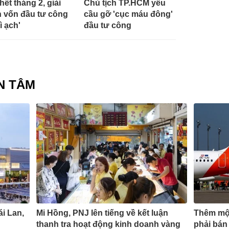
hết tháng 2, giải
Chủ tịch TP.HCM yêu
 vốn đầu tư công
cầu gỡ 'cục máu đông'
ì ạch'
đầu tư công
N TÂM
ái Lan,
Mi Hồng, PNJ lên tiếng về kết luận
Thêm một
thanh tra hoạt động kinh doanh vàng
phải bán