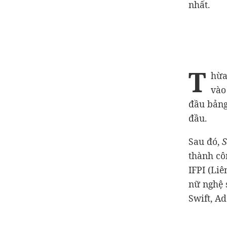
nhất.
T
hừa
vào
đầu bảng
đầu.
Sau đó,
S
thành cô
IFPI (Liê
nữ nghệ 
Swift, Ade