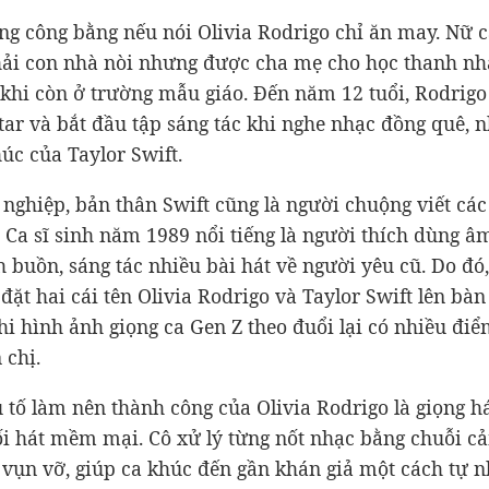
ng công bằng nếu nói Olivia Rodrigo chỉ ăn may. Nữ c
ải con nhà nòi nhưng được cha mẹ cho học thanh nh
 khi còn ở trường mẫu giáo. Đến năm 12 tuổi, Rodrigo
tar và bắt đầu tập sáng tác khi nghe nhạc đồng quê, n
úc của Taylor Swift.
 nghiệp, bản thân Swift cũng là người chuộng viết các
h. Ca sĩ sinh năm 1989 nổi tiếng là người thích dùng â
h buồn, sáng tác nhiều bài hát về người yêu cũ. Do đó,
đặt hai cái tên Olivia Rodrigo và Taylor Swift lên bàn
khi hình ảnh giọng ca Gen Z theo đuổi lại có nhiều đi
 chị.
u tố làm nên thành công của Olivia Rodrigo là giọng h
lối hát mềm mại. Cô xử lý từng nốt nhạc bằng chuỗi c
 vụn vỡ, giúp ca khúc đến gần khán giả một cách tự n