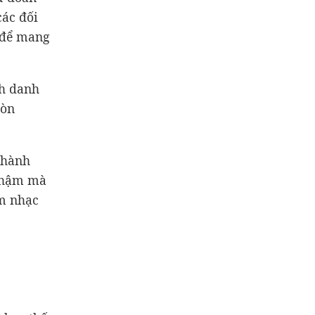
các đối
 để mang
nh danh
còn
thành
 chậm mà
âm nhạc