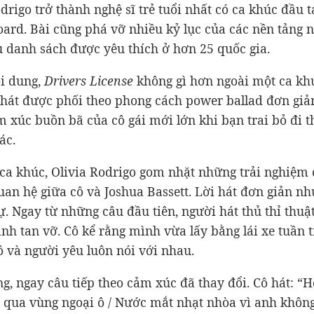
drigo trở thành nghệ sĩ trẻ tuổi nhất có ca khúc đầu 
oard. Bài cũng phá vỡ nhiều kỷ lục của các nền tảng n
 danh sách được yêu thích ở hơn 25 quốc gia.
ội dung,
Drivers License
không gì hơn ngoài một ca khú
i hát được phối theo phong cách power ballad đơn giản
m xúc buồn bã của cô gái mới lớn khi bạn trai bỏ đi t
ác.
 ca khúc, Olivia Rodrigo gom nhặt những trải nghiệm
uan hệ giữa cô và Joshua Bassett. Lời hát đơn giản 
ự. Ngay từ những câu đầu tiên, người hát thủ thỉ thuật
ình tan vỡ. Cô kể rằng mình vừa lấy bằng lái xe tuần 
ô và người yêu luôn nói với nhau.
g, ngay câu tiếp theo cảm xúc đã thay đổi. Cô hát: “
e qua vùng ngoại ô / Nước mắt nhạt nhòa vì anh không