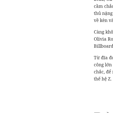
cầm chắc 
thủ nặng
về kèn và
Càng khô
Olivia Ro
Billboar
Từ đĩa đ
công lớn
chắc, để
thế hệ Z.