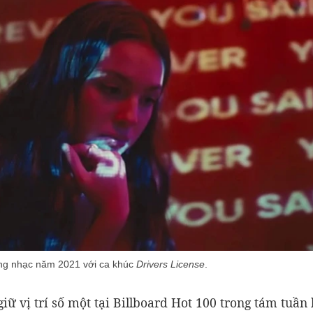
àng nhạc năm 2021 với ca khúc
Drivers License
.
iữ vị trí số một tại Billboard Hot 100 trong tám tuần 