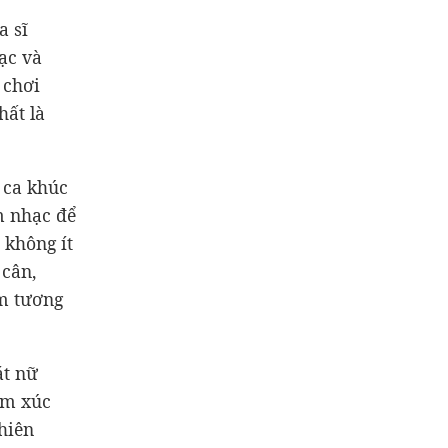
a sĩ
ạc và
 chơi
hất là
 ca khúc
m nhạc để
 không ít
 cân,
ểm tương
át nữ
ảm xúc
hiên