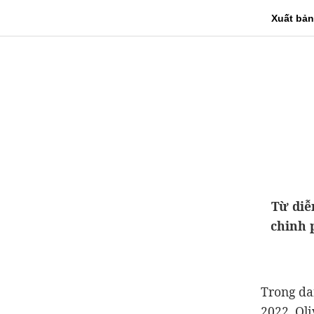
Xuất bản
Từ diễ
chinh 
Trong da
2022, Ol