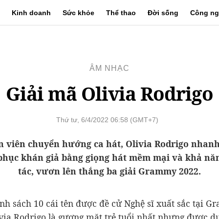
Kinh doanh
Sức khỏe
Thể thao
Đời sống
Công ng
ÂM NHẠC
Giải mã Olivia Rodrigo
Thứ tư, 6/4/2022 06:58 (GMT+7)
n viên chuyển hướng ca hát, Olivia Rodrigo nhan
phục khán giả bằng giọng hát mềm mại và khả nă
tác, vươn lên thắng ba giải Grammy 2022.
nh sách 10 cái tên được đề cử Nghệ sĩ xuất sắc tại 
ivia Rodrigo là gương mặt trẻ tuổi nhất nhưng được d