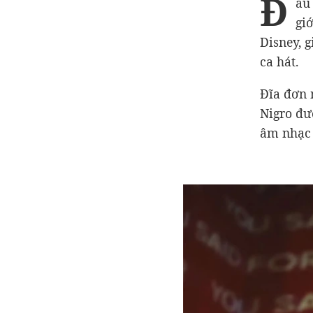
Đ
ầu
gi
Disney, 
ca hát.
Đĩa đơn
Nigro đư
âm nhạc 