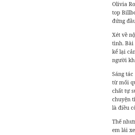
Olivia Ro
top Billb
đứng đầu
Xét về n
tình. Bà
kể lại cả
người kh
Sáng tác
từ mối q
chất tự s
chuyện t
là điều c
Thế nhưn
em lái x