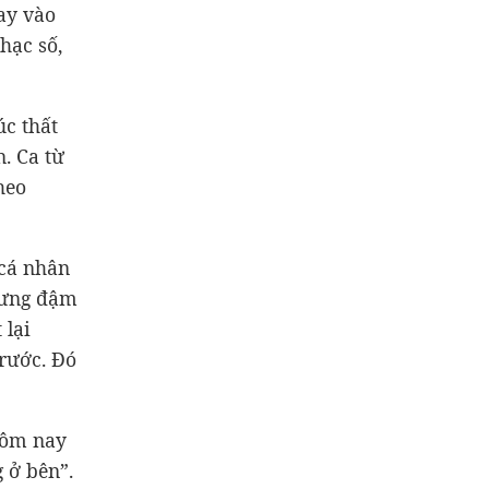
tay vào
hạc số,
c thất
. Ca từ
heo
 cá nhân
nhưng đậm
 lại
trước. Đó
Hôm nay
 ở bên”.