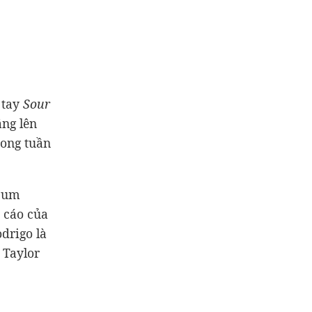
 tay
Sour
ẳng lên
rong tuần
lbum
 cáo của
drigo là
 Taylor