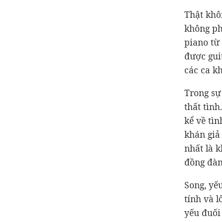
Thật khô
không ph
piano từ
được gui
các ca kh
Trong sự
thất tìn
kể về tìn
khán giả 
nhất là 
đồng đàn
Song, yế
tính và 
yếu đuối