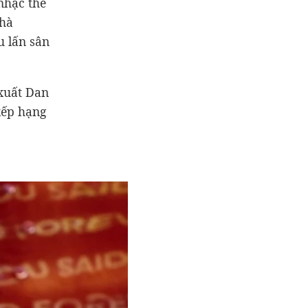
nhạc thế
nhà
u lấn sân
 xuất Dan
xếp hạng