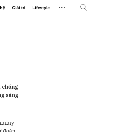
hệ
Giải trí
Lifestyle
h chóng
ng sáng
Grammy
ự đoán