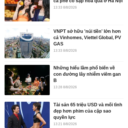
cà phê có sạp hoa quả ở Hà Nội
13:33 8/8/2026
VNPT sở hữu 'núi tiền' lớn hơn
cả Vinhomes, Viettel Global, PV
GAS
13:33 8/8/2026
Những hiểu lầm phổ biến về
con đường lây nhiễm viêm gan
B
13:28 8/8/2026
Tài sản 65 triệu USD và mối tình
đẹp hơn phim của cặp sao
quyền lực
13:21 8/8/2026