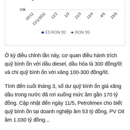
20k
12/4
10/12
21/3
11/1/2022
11/2
4/5
1/3
23/5
E5 RON 92
RON 95
Ở kỳ điều chỉnh lần này, cơ quan điều hành trích
quỹ bình ổn với dầu diesel, dầu hỏa là 300 đồng/lít
và chi quỹ bình ổn với xăng 100-300 đồng/lít.
Tính đến cuối tháng 3, số dư quỹ bình ổn giá xăng
dầu trong nước đã rơi xuống mức âm gần
170 tỷ
đồng
. Cập nhật đến ngày 11/5, Petrolimex cho biết
quỹ bình ổn tại doanh nghiệp âm
53 tỷ đồng
, PV Oil
âm
1.030 tỷ đồng
...