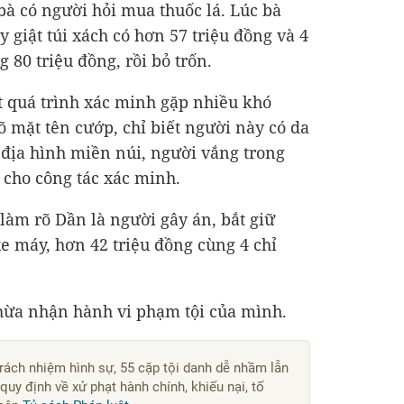
bà có người hỏi mua thuốc lá. Lúc bà
y giật túi xách có hơn 57 triệu đồng và 4
g 80 triệu đồng, rồi bỏ trốn.
t quá trình xác minh gặp nhiều khó
õ mặt tên cướp, chỉ biết người này có da
 địa hình miền núi, người vắng trong
 cho công tác xác minh.
làm rõ Dần là người gây án, bắt giữ
e máy, hơn 42 triệu đồng cùng 4 chỉ
thừa nhận hành vi phạm tội của mình.
trách nhiệm hình sự, 55 cặp tội danh dễ nhầm lẫn
quy định về xử phạt hành chính, khiếu nại, tố