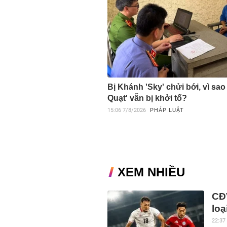
Bị Khánh 'Sky' chửi bới, vì sao
Quạt' vẫn bị khởi tố?
15:06
7/8/2026
PHÁP LUẬT
XEM NHIỀU
CĐV
loạ
22:37