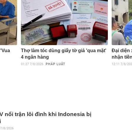
 'Vua
Thợ làm tóc dùng giấy tờ giả 'qua mặt'
Đại diện
4 ngân hàng
nhận tiề
01:27
7/8/2026
PHÁP LUẬT
12:11
7/8/20
 nổi trận lôi đình khi Indonesia bị
i
 7/8/2026