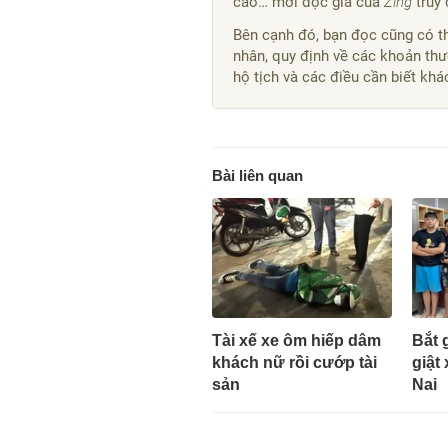
cáo… mời độc giả của
Zing
truy
Bên cạnh đó, bạn đọc cũng có th
nhân, quy định về các khoản thư
hộ tịch và các điều cần biết kh
Bài liên quan
Tài xế xe ôm hiếp dâm
Bắt 
khách nữ rồi cướp tài
giật
sản
Nai