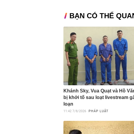
BẠN CÓ THỂ QUA
Khánh Sky, Vua Quạt và Hồ V
bị khởi tố sau loạt livestream 
loạn
11:42
7/8/2026
PHÁP LUẬT