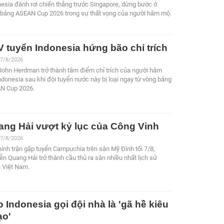
esia đánh rơi chiến thắng trước Singapore, dừng bước ở
 bảng ASEAN Cup 2026 trong sự thất vọng của người hâm mộ.
 tuyển Indonesia hứng bão chỉ trích
 7/8/2026
John Herdman trở thành tâm điểm chỉ trích của người hâm
donesia sau khi đội tuyển nước này bị loại ngay từ vòng bảng
N Cup 2026.
ang Hải vượt kỷ lục của Công Vinh
 7/8/2026
ính trận gặp tuyển Campuchia trên sân Mỹ Đình tối 7/8,
n Quang Hải trở thành cầu thủ ra sân nhiều nhất lịch sử
n Việt Nam.
 Indonesia gọi đội nhà là 'gã hề kiêu
ạo'