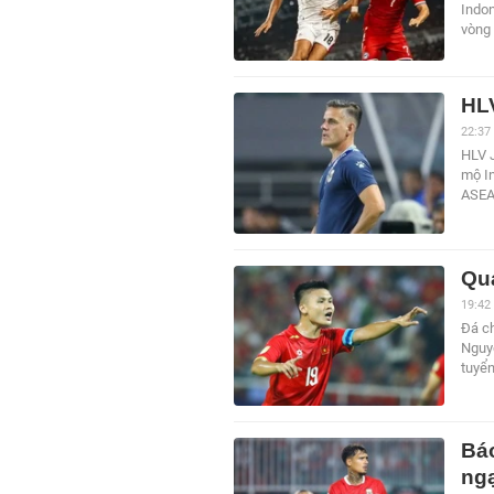
Indon
vòng
HLV
22:37
HLV 
mộ In
ASEA
Qu
19:42
Đá ch
Nguyễ
tuyể
Báo
ng