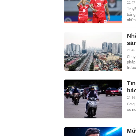
22:47
Truyề
bảng
nhữn
Nhà
sản
21:46
Chuyê
pháp 
trước
Tin
báo
21:16
Cơ qu
có nơ
Mức