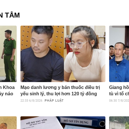
N TÂM
ăn Khoa
Mạo danh lương y bán thuốc điều trị
Giang hồ
gây náo
yếu sinh lý, thu lợi hơn 120 tỷ đồng
tù vì tổ 
22:33
6/8/2026
PHÁP LUẬT
06:30
7/8/20