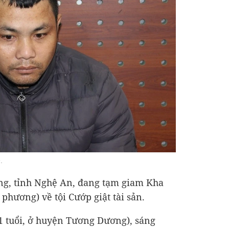
n
.
g, tỉnh Nghệ An, đang tạm giam Kha
 phương) về tội Cướp giật tài sản.
61 tuổi, ở huyện Tương Dương), sáng