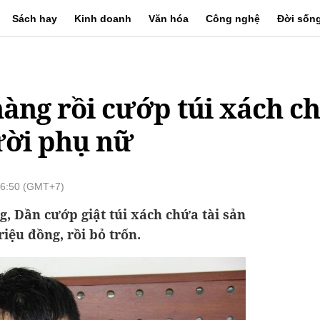
Sách hay
Kinh doanh
Văn hóa
Công nghệ
Đời sốn
àng rồi cướp túi xách ch
ười phụ nữ
16:50 (GMT+7)
g, Dần cướp giật túi xách chứa tài sản
riệu đồng, rồi bỏ trốn.