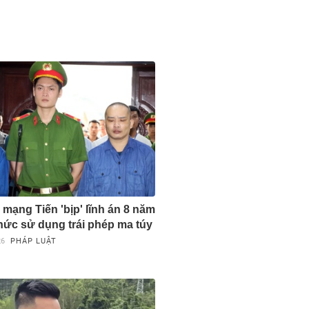
 mạng Tiến 'bịp' lĩnh án 8 năm
chức sử dụng trái phép ma túy
26
PHÁP LUẬT