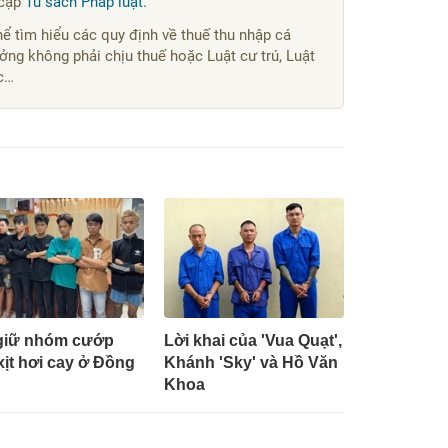
 cập
Tủ sách Pháp luật.
ể tìm hiểu các quy định về thuế thu nhập cá
ởng không phải chịu thuế hoặc Luật cư trú, Luật
ác…
giữ nhóm cướp
Lời khai của 'Vua Quạt',
 xịt hơi cay ở Đồng
Khánh 'Sky' và Hồ Văn
Khoa