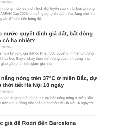
 7/8/2026
n thông Indonesia chỉ trích đội tuyển sau khi bị loại từ vòng
 ASEAN Cup 2026, cho rằng sự tự tin quá mức đang che lấp
g vấn đề của nền bóng đá.
 nước quyết định giá đất, bất động
 có hạ nhiệt?
 7/8/2026
n gia kỳ vọng giá đất do Nhà nước quyết định trên phương
khoa học thay vì chạy theo biến động của thị trường như
 giúp góp phần kéo giảm giá nhà.
 nắng nóng trên 37°C ở miền Bắc, dự
 thời tiết Hà Nội 10 ngày
 7/8/2026
an khí tượng phát đi bản tin dự báo nắng nóng ở miền Bắc,
i trên 37°C, đồng thời nhận định thời tiết Hà Nội 10 ngày tới.
 giá để Rodri đến Barcelona