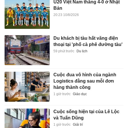
U20 Việt Nam thắng 4-0 ở Nhật
Bản
20:23 10/8/2026
Du khách bị tàu hất văng điện
thoại tại 'phố cà phê đường tàu'
59 phút trước
Du lịch
Cuộc đua vô hình của ngành
Logistics đằng sau mỗi đơn
hàng thành công
1 giờ trước
Giáo dục
Cuộc sống hiện tại của Lê Lộc
và Tuấn Dũng
1 giờ trước
Giải trí