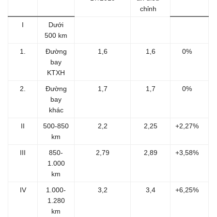
chỉnh
I
Dưới
500 km
1.
Đường
1,6
1,6
0%
bay
KTXH
2.
Đường
1,7
1,7
0%
bay
khác
II
500-850
2,2
2,25
+2,27%
km
III
850-
2,79
2,89
+3,58%
1.000
km
IV
1.000-
3,2
3,4
+6,25%
1.280
km