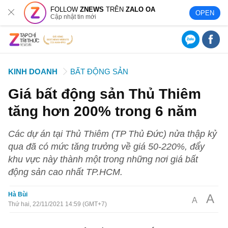
FOLLOW
ZNEWS
TRÊN
ZALO OA
OPEN
Cập nhật tin mới
KINH DOANH
BẤT ĐỘNG SẢN
Giá bất động sản Thủ Thiêm
tăng hơn 200% trong 6 năm
Các dự án tại Thủ Thiêm (TP Thủ Đức) nửa thập kỷ
qua đã có mức tăng trưởng về giá 50-220%, đẩy
khu vực này thành một trong những nơi giá bất
động sản cao nhất TP.HCM.
Hà Bùi
A
A
Thứ hai, 22/11/2021 14:59 (GMT+7)