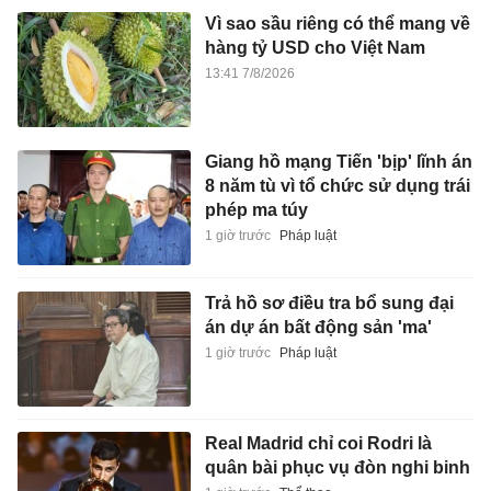
Vì sao sầu riêng có thể mang về
hàng tỷ USD cho Việt Nam
13:41 7/8/2026
Giang hồ mạng Tiến 'bịp' lĩnh án
8 năm tù vì tổ chức sử dụng trái
phép ma túy
1 giờ trước
Pháp luật
Trả hồ sơ điều tra bổ sung đại
án dự án bất động sản 'ma'
1 giờ trước
Pháp luật
Real Madrid chỉ coi Rodri là
quân bài phục vụ đòn nghi binh