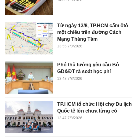
14:00 7/8/2026
Từ ngày 13/8, TP.HCM cấm ôtô
một chiều trên đường Cách
Mạng Tháng Tám
13:55 7/8/2026
Phó thủ tướng yêu cầu Bộ
GD&ĐT rà soát học phí
13:48 7/8/2026
TP.HCM tổ chức Hội chợ Du lịch
Quốc tế lớn chưa từng có
13:47 7/8/2026