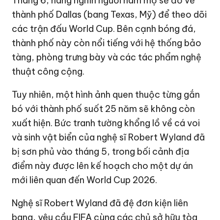
Tháng 6, hàng nghìn người hâm mộ sẽ đổ về
thành phố Dallas (bang Texas, Mỹ) để theo dõi
các trận đấu World Cup. Bên cạnh bóng đá,
thành phố này còn nổi tiếng với hệ thống bảo
tàng, phòng trưng bày và các tác phẩm nghệ
thuật công cộng.
Tuy nhiên, một hình ảnh quen thuộc từng gắn
bó với thành phố suốt 25 năm sẽ không còn
xuất hiện. Bức tranh tường khổng lồ về cá voi
và sinh vật biển của nghệ sĩ Robert Wyland đã
bị sơn phủ vào tháng 5, trong bối cảnh địa
điểm này được lên kế hoạch cho một dự án
mới liên quan đến
World Cup 2026
.
Nghệ sĩ Robert Wyland đã đệ đơn kiện liên
bang, yêu cầu FIFA cùng các chủ sở hữu tòa