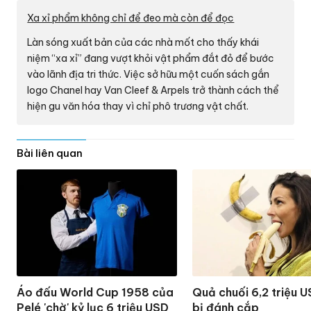
Xa xỉ phẩm không chỉ để đeo mà còn để đọc
Làn sóng xuất bản của các nhà mốt cho thấy khái
niệm “xa xỉ” đang vượt khỏi vật phẩm đắt đỏ để bước
vào lãnh địa tri thức. Việc sở hữu một cuốn sách gắn
logo Chanel hay Van Cleef & Arpels trở thành cách thể
hiện gu văn hóa thay vì chỉ phô trương vật chất.
Bài liên quan
Áo đấu World Cup 1958 của
Quả chuối 6,2 triệu U
Pelé 'chờ' kỷ lục 6 triệu USD
bị đánh cắp