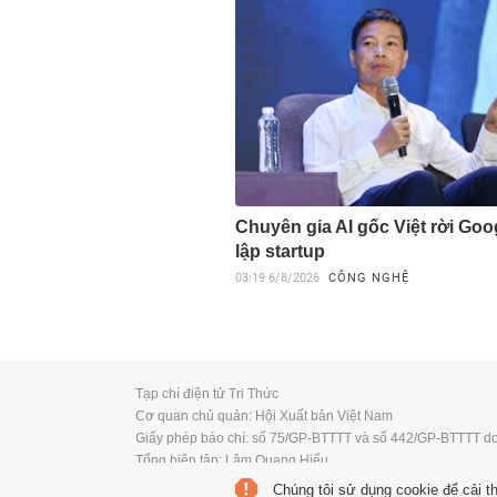
Chuyên gia AI gốc Việt rời Goo
lập startup
03:19
6/8/2026
CÔNG NGHỆ
XEM NHIỀU
Ti
Chúng tôi sử dụng cookie để cải t
07:42