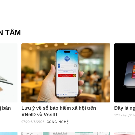
N TÂM
ị bán
Lưu ý về sổ bảo hiểm xã hội trên
Đây là n
VNeID và VssID
12:17
6/8/20
07:20
6/8/2026
CÔNG NGHỆ