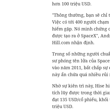
hơn
100 triệu USD
.
"Thông thường, bạn sẽ chỉ t
Việc có tới 400 người chạ
hiếm gặp. Nó minh chứng c
được tạo ra ở SpaceX", An
Hill.com nhận định.
Trong số những người chuẩn
sư phóng tên lửa của Space
vào năm 2011, bất chấp sự 
này ẩn chứa quá nhiều rủi 
Nhờ sự kiên trì này, Hise 
tích lũy được trong thời gi
đạt
135 USD
/cổ phiếu, khối 
triệu USD
.