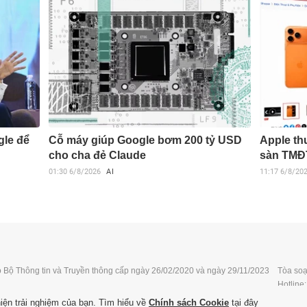
gle để
Cỗ máy giúp Google bơm 200 tỷ USD
Apple th
cho cha đẻ Claude
sàn TMĐ
01:30
6/8/2026
AI
11:17
6/8/20
n buồn cho người chờ iPhone 18
hiện trải nghiệm của bạn. Tìm hiểu về
Chính sách Cookie
tại đây
 7/8/2026