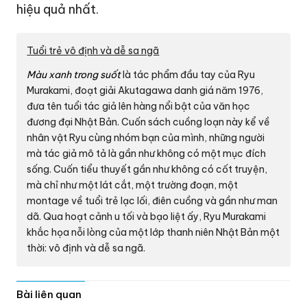
hiệu quả nhất.
Tuổi trẻ vô định và dễ sa ngã
Màu xanh trong suốt
là tác phẩm đầu tay của Ryu
Murakami, đoạt giải Akutagawa danh giá năm 1976,
đưa tên tuổi tác giả lên hàng nổi bật của văn học
đương đại Nhật Bản. Cuốn sách cuồng loạn này kể về
nhân vật Ryu cùng nhóm bạn của mình, những người
mà tác giả mô tả là gần như không có một mục đích
sống. Cuốn tiểu thuyết gần như không có cốt truyện,
mà chỉ như một lát cắt, một trường đoạn, một
montage về tuổi trẻ lạc lối, điên cuồng và gần như man
dã. Qua hoạt cảnh u tối và bạo liệt ấy, Ryu Murakami
khắc họa nỗi lòng của một lớp thanh niên Nhật Bản một
thời: vô định và dễ sa ngã.
Bài liên quan