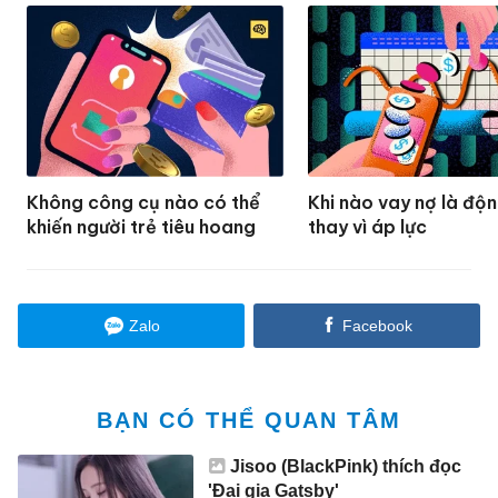
Không công cụ nào có thể
Khi nào vay nợ là độn
khiến người trẻ tiêu hoang
thay vì áp lực
Zalo
Facebook
BẠN CÓ THỂ QUAN TÂM
Jisoo (BlackPink) thích đọc
'Đại gia Gatsby'