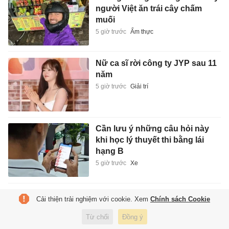
người Việt ăn trái cây chấm
muối
5 giờ trước
Ẩm thực
Nữ ca sĩ rời công ty JYP sau 11
năm
5 giờ trước
Giải trí
Cần lưu ý những câu hỏi này
khi học lý thuyết thi bằng lái
hạng B
5 giờ trước
Xe
Phát hiện, thu giữ hơn 1.000
Cải thiện trải nghiệm với cookie. Xem
Chính sách Cookie
sản phẩm mỳ ăn liền không rõ
nguồn gốc xuất xứ
Từ chối
Đồng ý
5 giờ trước
Pháp luật