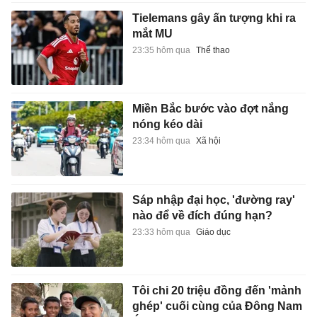
Tielemans gây ấn tượng khi ra
mắt MU
23:35 hôm qua
Thể thao
Miền Bắc bước vào đợt nắng
nóng kéo dài
23:34 hôm qua
Xã hội
Sáp nhập đại học, 'đường ray'
nào để về đích đúng hạn?
23:33 hôm qua
Giáo dục
Tôi chi 20 triệu đồng đến 'mảnh
ghép' cuối cùng của Đông Nam