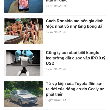
người khác
07:43 9/8/2026
Cách Ronaldo tạo nên gia đình
'độc nhất vô nhị' làng bóng đá
07:42 9/8/2026
Công ty có robot biết kungfu,
leo tường đặt cược vào IPO 9 tỷ
USD
07:40 9/8/2026
Từ vụ kiện của Toyota đến sự
ra đời của động cơ do Geely tự
phát triển
1 giờ trước
Xe