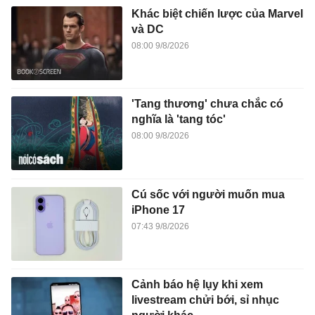
Khác biệt chiến lược của Marvel
và DC
08:00 9/8/2026
'Tang thương' chưa chắc có
nghĩa là 'tang tóc'
08:00 9/8/2026
Cú sốc với người muốn mua
iPhone 17
07:43 9/8/2026
Cảnh báo hệ lụy khi xem
livestream chửi bới, sỉ nhục