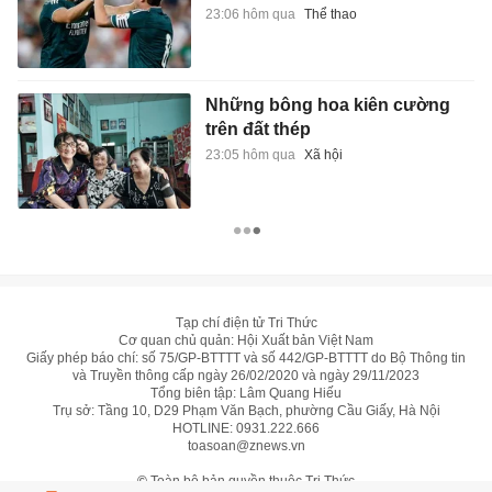
23:06 hôm qua
Thể thao
Những bông hoa kiên cường
trên đất thép
23:05 hôm qua
Xã hội
Tạp chí điện tử Tri Thức
Cơ quan chủ quản: Hội Xuất bản Việt Nam
Giấy phép báo chí: số 75/GP-BTTTT và số 442/GP-BTTTT do Bộ Thông tin
và Truyền thông cấp ngày 26/02/2020 và ngày 29/11/2023
Tổng biên tập: Lâm Quang Hiếu
Trụ sở: Tầng 10, D29 Phạm Văn Bạch, phường Cầu Giấy, Hà Nội
HOTLINE:
0931.222.666
toasoan@znews.vn
©
Toàn bộ bản quyền thuộc Tri Thức