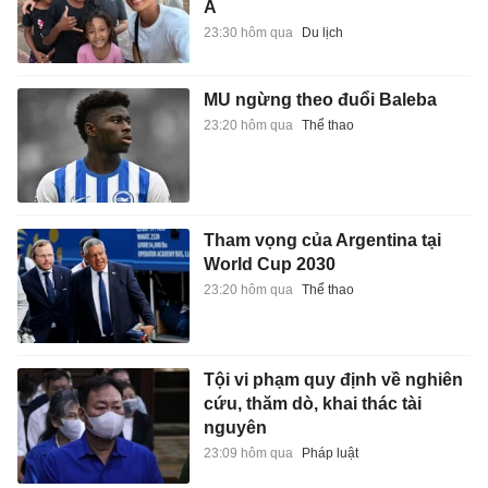
Á
23:30 hôm qua
Du lịch
MU ngừng theo đuổi Baleba
23:20 hôm qua
Thể thao
Tham vọng của Argentina tại
World Cup 2030
23:20 hôm qua
Thể thao
Tội vi phạm quy định về nghiên
cứu, thăm dò, khai thác tài
nguyên
23:09 hôm qua
Pháp luật