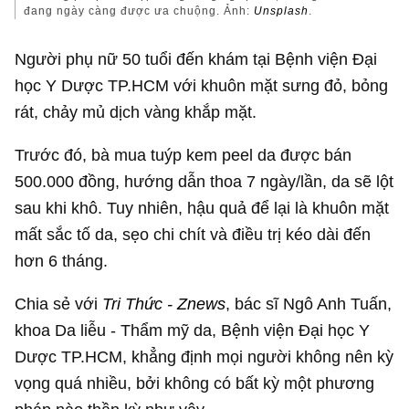
đang ngày càng được ưa chuộng. Ảnh:
Unsplash
.
Người phụ nữ 50 tuổi đến khám tại Bệnh viện Đại
học Y Dược TP.HCM với khuôn mặt sưng đỏ, bỏng
rát, chảy mủ dịch vàng khắp mặt.
Trước đó, bà mua tuýp kem peel da được bán
500.000 đồng, hướng dẫn thoa 7 ngày/lần, da sẽ lột
sau khi khô. Tuy nhiên, hậu quả để lại là khuôn mặt
mất sắc tố da, sẹo chi chít và điều trị kéo dài đến
hơn 6 tháng.
Chia sẻ với
Tri Thức - Znews
, bác sĩ Ngô Anh Tuấn,
khoa Da liễu - Thẩm mỹ da, Bệnh viện Đại học Y
Dược TP.HCM, khẳng định mọi người không nên kỳ
vọng quá nhiều, bởi không có bất kỳ một phương