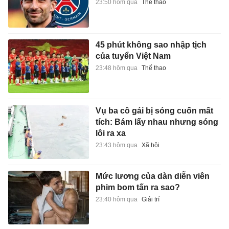
23:50 hôm qua
Thể thao
45 phút không sao nhập tịch
của tuyển Việt Nam
23:48 hôm qua
Thể thao
Vụ ba cô gái bị sóng cuốn mất
tích: Bám lấy nhau nhưng sóng
lôi ra xa
23:43 hôm qua
Xã hội
Mức lương của dàn diễn viên
phim bom tấn ra sao?
23:40 hôm qua
Giải trí