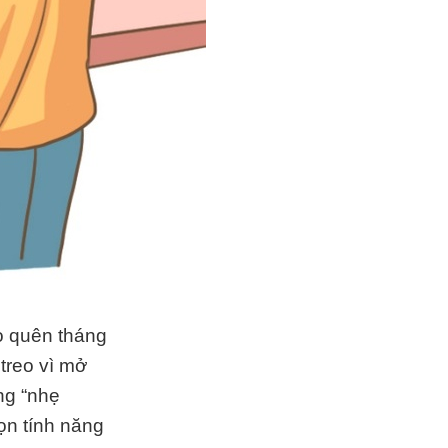
o quên tháng
treo vì mở
ng “nhẹ
ọn tính năng