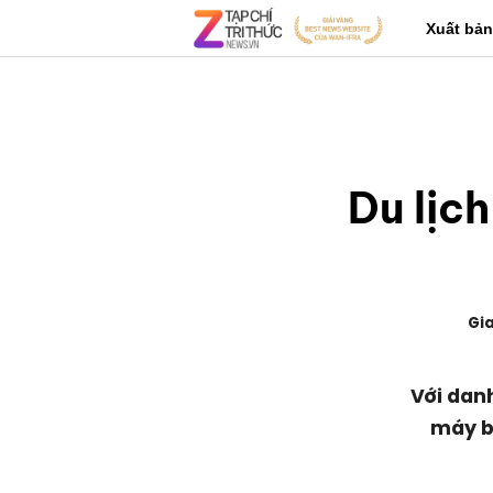
Xuất bản
Du lịch
Gi
Với dan
máy b