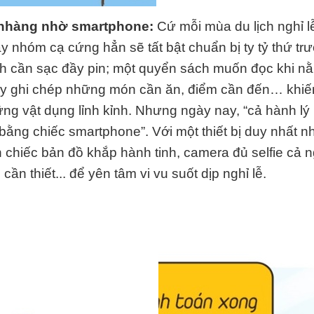
 nhàng nhờ smartphone:
Cứ mỗi mùa du lịch nghỉ l
ay nhóm cạ cứng hẳn sẽ tất bật chuẩn bị ty tỷ thứ tr
h cần sạc đầy pin; một quyển sách muốn đọc khi nằ
tay ghi chép những món cần ăn, điểm cần đến… khiến
ững vật dụng lỉnh kỉnh. Nhưng ngày nay, “cả hành l
ỉ bằng chiếc smartphone”. Với một thiết bị duy nhất nh
 chiếc bản đồ khắp hành tinh, camera đủ selfie cả 
 cần thiết... để yên tâm vi vu suốt dịp nghỉ lễ.