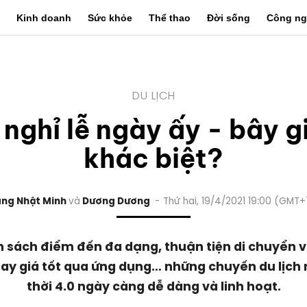
Kinh doanh
Sức khỏe
Thể thao
Đời sống
Công ng
DU LỊCH
 nghỉ lễ ngày ấy - bây g
khác biệt?
ang Nhật Minh
Dương Dương
Thứ hai, 19/4/2021 19:00 (GMT+
h sách điểm đến đa dạng, thuận tiện di chuyển v
ay giá tốt qua ứng dụng… những chuyến du lịch n
thời 4.0 ngày càng dễ dàng và linh hoạt.