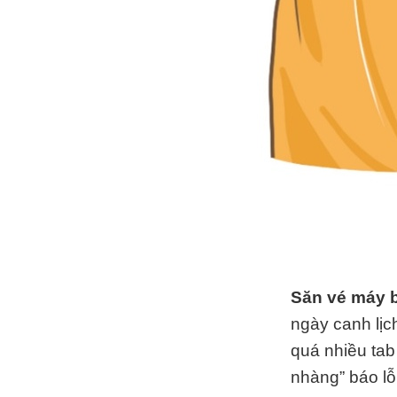
Săn vé máy b
ngày canh lịc
quá nhiều tab
nhàng” báo lỗ