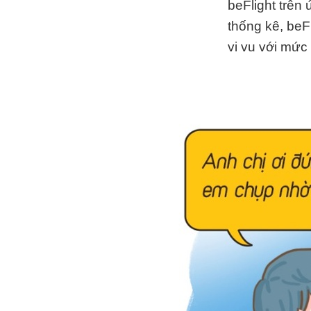
beFlight trên
thống kê, beF
vi vu với mức 