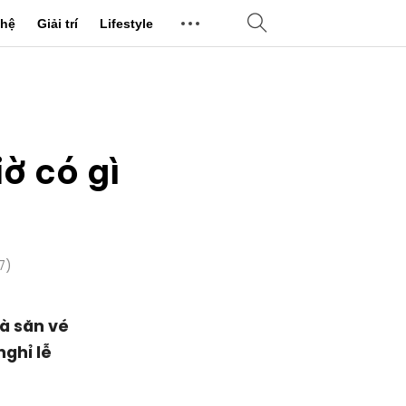
hệ
Giải trí
Lifestyle
iờ có gì
7)
à săn vé
ghỉ lễ