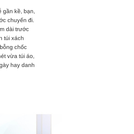
ễ gần kề, bạn,
ước chuyến đi.
m dài trước
 túi xách
ý bỗng chốc
ét vừa túi áo,
ngày hay danh