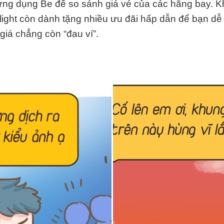
 ứng dụng Be để so sánh giá vé của các hãng bay. K
light còn dành tặng nhiều ưu đãi hấp dẫn để bạn dễ
giá chẳng còn “đau ví”.