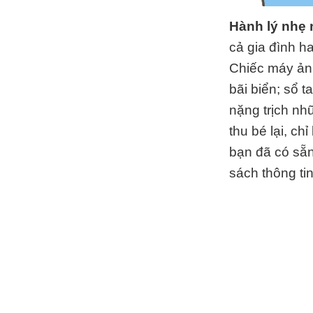
Hành lý nhẹ
cả gia đình h
Chiếc máy ản
bãi biển; sổ 
nặng trịch nh
thu bé lại, ch
bạn đã có sẵn
sách thông tin