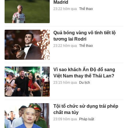
Madrid
23:22 hôm qua
Thể thao
Quả bóng vàng vô tình tiết lộ
tương lai Rodri
23:22 hôm qua
Thể thao
Vì sao khách Ấn Độ đổ sang
Việt Nam thay thế Thái Lan?
23:15 hôm qua
Du lịch
Tội tổ chức sử dụng trái phép
chất ma túy
23:09 hôm qua
Pháp luật