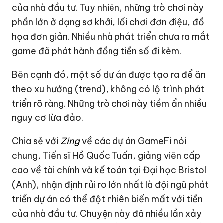
của nhà đầu tư. Tuy nhiên, những trò chơi này
phần lớn ở dạng sơ khởi, lối chơi đơn điệu, đồ
họa đơn giản. Nhiều nhà phát triển chưa ra mắt
game đã phát hành đồng tiền số đi kèm.
Bên cạnh đó, một số dự án được tạo ra để ăn
theo xu hướng (trend), không có lộ trình phát
triển rõ ràng. Những trò chơi này tiềm ẩn nhiều
nguy cơ lừa đảo.
Chia sẻ với
Zing
về các dự án GameFi nói
chung, Tiến sĩ Hồ Quốc Tuấn, giảng viên cấp
cao về tài chính và kế toán tại Đại học Bristol
(Anh), nhận định rủi ro lớn nhất là đội ngũ phát
triển dự án có thể đột nhiên biến mất với tiền
của nhà đầu tư. Chuyện này đã nhiều lần xảy