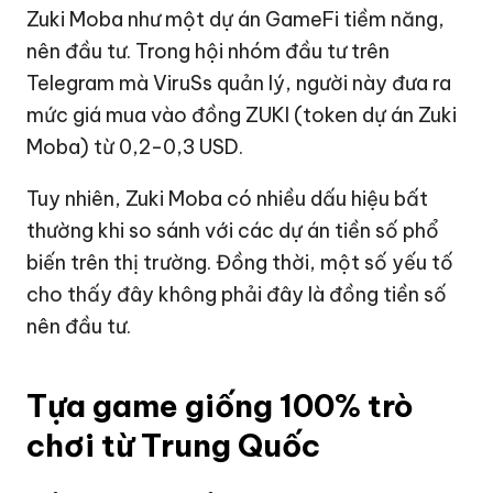
Zuki Moba như một dự án GameFi tiềm năng,
nên đầu tư. Trong hội nhóm đầu tư trên
Telegram mà ViruSs quản lý, người này đưa ra
mức giá mua vào đồng ZUKI (token dự án Zuki
Moba) từ 0,2-
0,3 USD
.
Tuy nhiên, Zuki Moba có nhiều dấu hiệu bất
thường khi so sánh với các dự án tiền số phổ
biến trên thị trường. Đồng thời, một số yếu tố
cho thấy đây không phải đây là đồng tiền số
nên đầu tư.
Tựa game giống 100% trò
chơi từ Trung Quốc