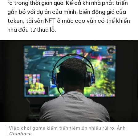
ra trong thời gian qua. Kể cả khi nhà phát triển
gắn bó với dự án của mình, biến động giá của
token, tài sản NFT ở mức cao vẫn có thể khiến
nhà đầu tư thua lỗ.
Việc chơi game kiếm tiền tiềm ẩn nhiều rủi ro. Ảnh:
Coinbase.