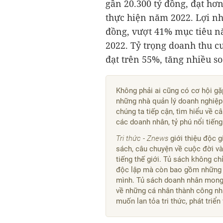
gần
20.300 tỷ đồng
, đạt hơ
thực hiện năm 2022. Lợi nh
đồng
, vượt 41% mục tiêu 
2022. Tỷ trọng doanh thu c
đạt trên 55%, tăng nhiều s
Không phải ai cũng có cơ hội gặ
những nhà quản lý doanh nghiệp n
chúng ta tiếp cận, tìm hiểu về 
các doanh nhân, tỷ phú nổi tiến
Tri thức - Znews
giới thiệu độc 
sách, câu chuyện về cuộc đời và
tiếng thế giới. Tủ sách không c
độc lập mà còn bao gồm những c
mình. Tủ sách doanh nhân mong 
về những cá nhân thành công nhấ
muốn lan tỏa tri thức, phát triể