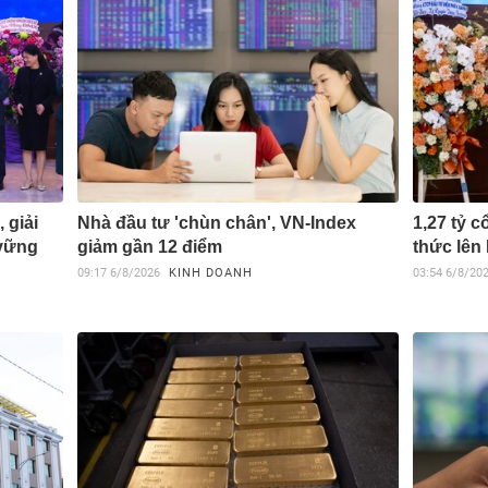
 giải
Nhà đầu tư 'chùn chân', VN-Index
1,27 tỷ 
 vững
giảm gần 12 điểm
thức lên
09:17
6/8/2026
KINH DOANH
03:54
6/8/20