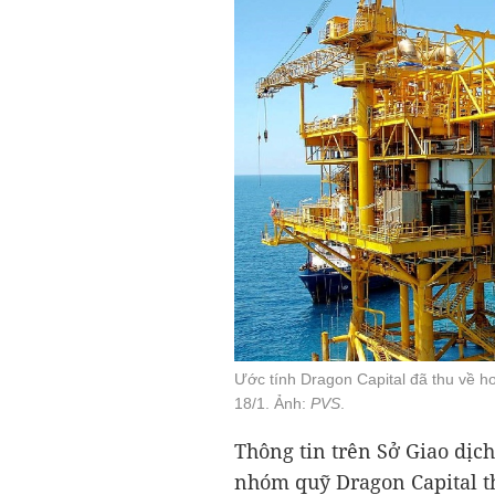
Ước tính Dragon Capital đã thu về hơ
18/1. Ảnh:
PVS
.
Thông tin trên Sở Giao dịc
nhóm quỹ Dragon Capital t