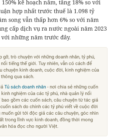
n 150% kế hoạch năm, tăng 18% so với
uận hợp nhất trước thuế là
1.098 tỷ
năm song vẫn thấp hơn 6% so với năm
ung cấp dịch vụ ra nước ngoài năm 2023
o với những năm trước đây.
p gỡ, trò chuyện với những doanh nhân, tỷ phú,
ổi tiếng thế giới. Tuy nhiên, vẫn có cách để
câu chuyện kinh doanh, cuộc đời, kinh nghiệm của
g thông qua sách.
giả
Tủ sách doanh nhân
- nơi chia sẻ những cuốn
 kinh nghiệm của các tỷ phú, nhà quản lý nổi
hỉ bao gồm các cuốn sách, câu chuyện từ tác giả
uốn sách do chính các tỷ phú viết về cuộc đời
muốn gửi tới độc giả các câu chuyện, góc nhìn
t trong lĩnh vực kinh doanh, đồng thời mong
n văn hóa đọc cho người Việt.