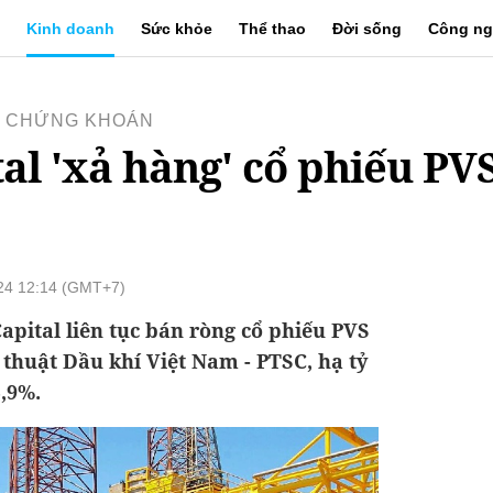
Kinh doanh
Sức khỏe
Thể thao
Đời sống
Công ng
 - CHỨNG KHOÁN
al 'xả hàng' cổ phiếu PVS
024 12:14 (GMT+7)
pital liên tục bán ròng cổ phiếu PVS
thuật Dầu khí Việt Nam - PTSC, hạ tỷ
,9%.