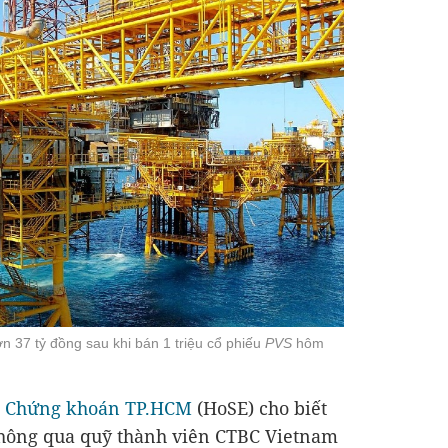
n 37 tỷ đồng sau khi bán 1 triệu cổ phiếu
PVS
hôm
h
Chứng khoán
TP.HCM
(HoSE) cho biết
hông qua quỹ thành viên CTBC Vietnam