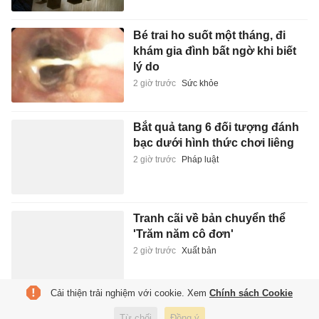
Bé trai ho suốt một tháng, đi
khám gia đình bất ngờ khi biết
lý do
2 giờ trước
Sức khỏe
Bắt quả tang 6 đối tượng đánh
bạc dưới hình thức chơi liêng
2 giờ trước
Pháp luật
Tranh cãi về bản chuyển thể
'Trăm năm cô đơn'
2 giờ trước
Xuất bản
Cải thiện trải nghiệm với cookie. Xem
Chính sách Cookie
Tài xế ôtô tông xe máy chở 2 trẻ
Từ chối
Đồng ý