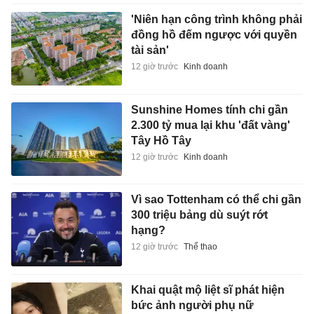
'Niên hạn công trình không phải
đồng hồ đếm ngược với quyền
tài sản'
12 giờ trước
Kinh doanh
Sunshine Homes tính chi gần
2.300 tỷ mua lại khu 'đất vàng'
Tây Hồ Tây
12 giờ trước
Kinh doanh
Vì sao Tottenham có thể chi gần
300 triệu bảng dù suýt rớt
hạng?
12 giờ trước
Thể thao
Khai quật mộ liệt sĩ phát hiện
bức ảnh người phụ nữ