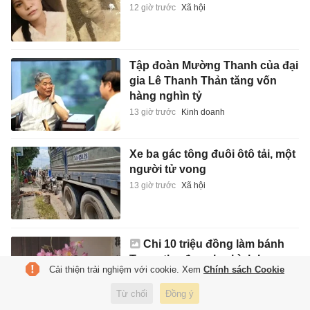
12 giờ trước
Xã hội
Tập đoàn Mường Thanh của đại
gia Lê Thanh Thản tăng vốn
hàng nghìn tỷ
13 giờ trước
Kinh doanh
Xe ba gác tông đuôi ôtô tải, một
người tử vong
13 giờ trước
Xã hội
Chi 10 triệu đồng làm bánh
Trung thu đẹp như bình hoa
Cải thiện trải nghiệm với cookie. Xem
Chính sách Cookie
thật
13 giờ trước
Ẩm thực
Từ chối
Đồng ý