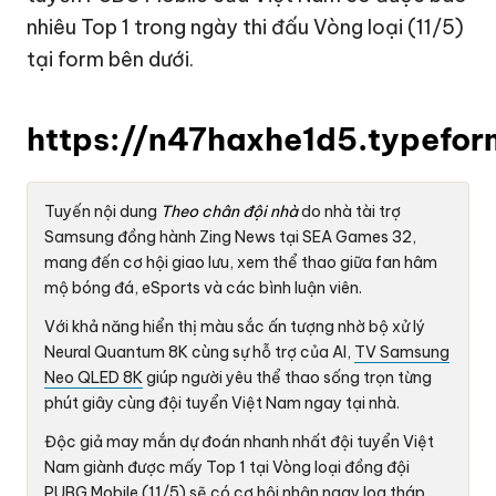
nhiêu Top 1 trong ngày thi đấu Vòng loại (11/5)
tại form bên dưới.
https://n47haxhe1d5.typef
Tuyến nội dung
Theo chân đội nhà
do nhà tài trợ
Samsung đồng hành Zing News tại SEA Games 32,
mang đến cơ hội giao lưu, xem thể thao giữa fan hâm
mộ bóng đá, eSports và các bình luận viên.
Với khả năng hiển thị màu sắc ấn tượng nhờ bộ xử lý
Neural Quantum 8K cùng sự hỗ trợ của AI,
TV Samsung
Neo QLED 8K
giúp người yêu thể thao sống trọn từng
phút giây cùng đội tuyển Việt Nam ngay tại nhà.
Độc giả may mắn dự đoán nhanh nhất đội tuyển Việt
Nam giành được mấy Top 1 tại Vòng loại đồng đội
PUBG Mobile (11/5) sẽ có cơ hội nhận ngay loa tháp