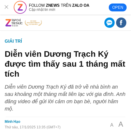
FOLLOW
ZNEWS
TRÊN
ZALO OA
OPEN
Cập nhật tin mới
GIẢI TRÍ
Diễn viên Dương Trạch Ký
được tìm thấy sau 1 tháng mất
tích
Diễn viên Dương Trạch Ký đã trở về nhà bình an
sau khoảng một tháng mất liên lạc với gia đình. Anh
đăng video để gửi lời cảm ơn bạn bè, người hâm
mộ.
Minh Hạo
A
A
Thứ sáu, 17/1/2025 13:35 (GMT+7)