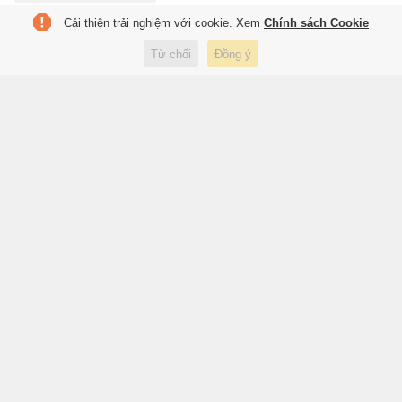
Cải thiện trải nghiệm với cookie. Xem
Chính sách Cookie
Sài Gòn cho tôi sống một thời
tuổi trẻ tươi đẹp
Từ chối
Đồng ý
40 phút trước
Xã hội
7 gia tộc giàu nhất nước Mỹ
51 phút trước
Lifestyle
Bó hoa 14 tệ freeship hé lộ sức
mạnh logistics của Trung Quốc
51 phút trước
Thế giới
Mạo danh lương y bán thuốc
điều trị yếu sinh lý, thu lợi hơn