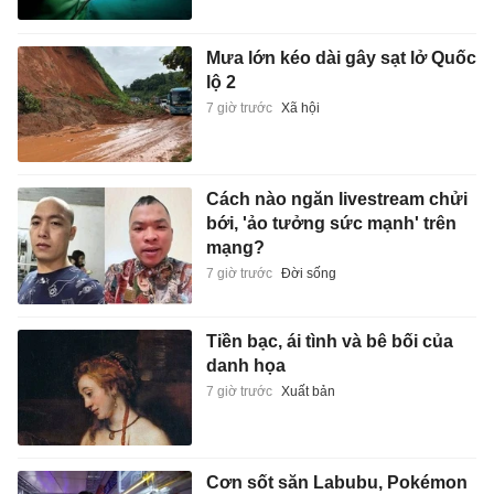
Mưa lớn kéo dài gây sạt lở Quốc
lộ 2
7 giờ trước
Xã hội
Cách nào ngăn livestream chửi
bới, 'ảo tưởng sức mạnh' trên
mạng?
7 giờ trước
Đời sống
Tiền bạc, ái tình và bê bối của
danh họa
7 giờ trước
Xuất bản
Cơn sốt săn Labubu, Pokémon