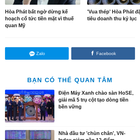
Hòa Phát bất ngờ dừng kế
'Vua thép' Hòa Phát đ
hoạch cổ tức tiền mặt vì thuế
tiêu doanh thu kỷ lục
quan Mỹ
Zalo
Facebook
BẠN CÓ THỂ QUAN TÂM
Điện Máy Xanh chào sàn HoSE,
giải mã 5 trụ cột tạo dòng tiền
bền vững
Nhà đầu tư 'chùn chân', VN-