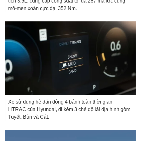
tích 3.5L, cung cấp công suất tối đa 287 mã lực cùng
mô-men xoắn cực đại 352 Nm.
Xe sử dụng hệ dẫn động 4 bánh toàn thời gian
HTRAC của Hyundai, đi kèm 3 chế độ lái địa hình gồm
Tuyết, Bùn và Cát.