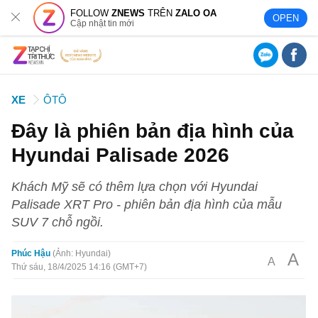
FOLLOW
ZNEWS
TRÊN
ZALO OA
OPEN
Cập nhật tin mới
XE
ÔTÔ
Đây là phiên bản địa hình của
Hyundai Palisade 2026
Khách Mỹ sẽ có thêm lựa chọn với Hyundai
Palisade XRT Pro - phiên bản địa hình của mẫu
SUV 7 chỗ ngồi.
Phúc Hậu
Ảnh: Hyundai
A
A
Thứ sáu, 18/4/2025 14:16 (GMT+7)