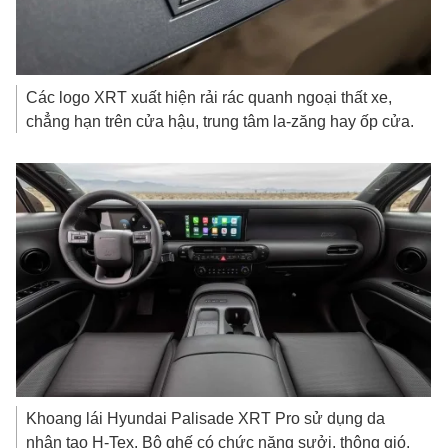
Các logo XRT xuất hiện rải rác quanh ngoại thất xe,
chẳng hạn trên cửa hậu, trung tâm la-zăng hay ốp cửa.
Khoang lái Hyundai Palisade XRT Pro sử dụng da
nhân tạo H-Tex. Bộ ghế có chức năng sưởi, thông gió.