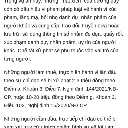
Trong vụ án này, những "mắt xích" của đường dây
còn có dấu hiệu vi phạm pháp luật về hành vi xúc
phạm, lăng mạ, bôi nhọ danh dự, nhân phẩm của
người khác và cung cấp, trao đổi, truyền đưa hoặc
lưu trữ, sử dụng thông tin số nhằm đe dọa, quấy rối,
xúc phạm danh dự, nhân phẩm, uy tín của người
khác. Chế tài xử phạt sẽ phụ thuộc vào vai trò của
từng người.
Những người làm thuê, thực hiện hành vi lần đầu
theo sự chỉ đạo sẽ bị xử phạt 2-3 triệu đồng theo
Điểm a, Khoản 3, Điều 7, Nghị định 144/2021/NĐ-
CP, hoặc 10-20 triệu đồng theo Điểm g, Khoản 3,
Điều 102, Nghị định 15/2020/NĐ-CP.
Những người cầm đầu, trực tiếp chỉ đạo có thể bị
xem xét truy cứu trách nhiệm hình sự về tội Làm