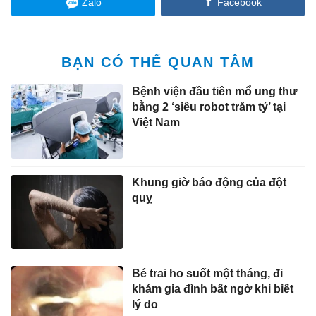
Zalo
Facebook
BẠN CÓ THỂ QUAN TÂM
Bệnh viện đầu tiên mổ ung thư
bằng 2 ‘siêu robot trăm tỷ’ tại
Việt Nam
Khung giờ báo động của đột
quỵ
Bé trai ho suốt một tháng, đi
khám gia đình bất ngờ khi biết
lý do