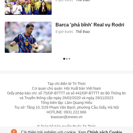
8 giờ trước
Thể thao
Barca 'phá bĩnh' Real vụ Rodri
8 giờ trước
Thể thao
Tạp chí điện tử Tri Thức
Cơ quan chủ quản: Hội Xuất bản Việt Nam
Giấy phép báo chí: số 75/GP-BTTTT và số 442/GP-BTTTT do Bộ Thông tin
và Truyền thông cấp ngày 26/02/2020 và ngày 29/11/2023
Tổng biên tập: Lâm Quang Hiếu
Trụ sở: Tầng 10, D29 Phạm Văn Bạch, phường Cầu Giấy, Hà Nội
HOTLINE:
0931.222.666
toasoan@znews.vn
©
Toàn bộ bản quyền thuộc Tri Thức
Cải thiện trải nghiệm với cookie. Xem
Chính sách Cookie