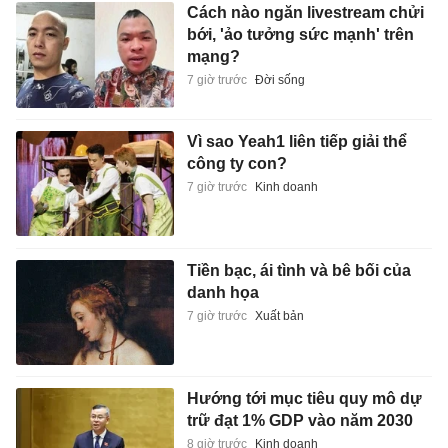
Cách nào ngăn livestream chửi
bới, 'ảo tưởng sức mạnh' trên
mạng?
7 giờ trước
Đời sống
Vì sao Yeah1 liên tiếp giải thể
công ty con?
7 giờ trước
Kinh doanh
Tiền bạc, ái tình và bê bối của
danh họa
7 giờ trước
Xuất bản
Hướng tới mục tiêu quy mô dự
trữ đạt 1% GDP vào năm 2030
8 giờ trước
Kinh doanh