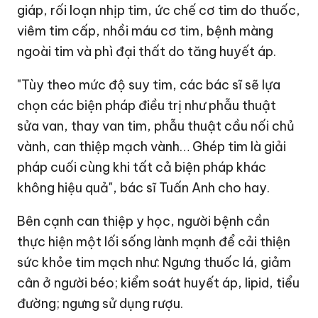
giáp, rối loạn nhịp tim, ức chế cơ tim do thuốc,
viêm tim cấp, nhồi máu cơ tim, bệnh màng
ngoài tim và phì đại thất do tăng huyết áp.
"Tùy theo mức độ suy tim, các bác sĩ sẽ lựa
chọn các biện pháp điều trị như phẫu thuật
sửa van, thay van tim, phẫu thuật cầu nối chủ
vành, can thiệp mạch vành… Ghép tim là giải
pháp cuối cùng khi tất cả biện pháp khác
không hiệu quả", bác sĩ Tuấn Anh cho hay.
Bên cạnh can thiệp y học, người bệnh cần
thực hiện một lối sống lành mạnh để cải thiện
sức khỏe tim mạch như: Ngưng thuốc lá, giảm
cân ở người béo; kiểm soát huyết áp, lipid, tiểu
đường; ngưng sử dụng rượu.