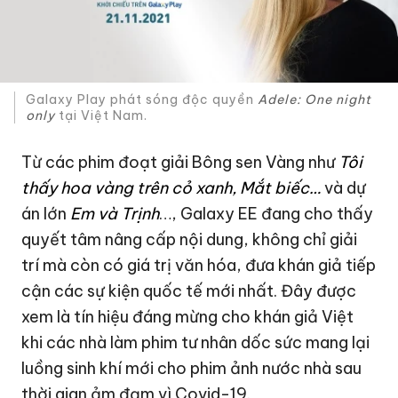
Galaxy Play phát sóng độc quyền
Adele: One night
only
tại Việt Nam.
Từ các phim đoạt giải Bông sen Vàng như
Tôi
thấy hoa vàng trên cỏ xanh, Mắt biếc…
và dự
án lớn
Em và Trịnh
…, Galaxy EE đang cho thấy
quyết tâm nâng cấp nội dung, không chỉ giải
trí mà còn có giá trị văn hóa, đưa khán giả tiếp
cận các sự kiện quốc tế mới nhất. Đây được
xem là tín hiệu đáng mừng cho khán giả Việt
khi các nhà làm phim tư nhân dốc sức mang lại
luồng sinh khí mới cho phim ảnh nước nhà sau
thời gian ảm đạm vì Covid-19.