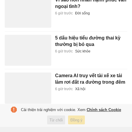
ngoại tình?
6 giờ trước
Đời sống
5 dấu hiệu tiểu đường thai kỳ
thường bị bỏ qua
6 giờ trước
Sức khỏe
Camera AI truy vết tài xế xe tải
làm rơi đất ra đường trong đêm
6 giờ trước
Xã hội
Cải thiện trải nghiệm với cookie. Xem
Chính sách Cookie
Vợ Quang Hải phản ứng thế
nào sau kỷ lục của chồng?
Từ chối
Đồng ý
6 giờ trước
Thể thao