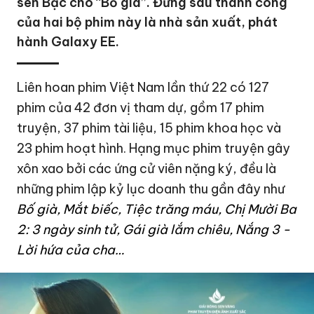
sen Bạc cho “Bố già”. Đứng sau thành công
của hai bộ phim này là nhà sản xuất, phát
hành Galaxy EE.
Liên hoan phim Việt Nam lần thứ 22 có 127
phim của 42 đơn vị tham dự, gồm 17 phim
truyện, 37 phim tài liệu, 15 phim khoa học và
23 phim hoạt hình. Hạng mục phim truyện gây
xôn xao bởi các ứng cử viên nặng ký, đều là
những phim lập kỷ lục doanh thu gần đây như
Bố già
,
Mắt
b
iếc, Tiệc trăng máu,
Chị Mười Ba
2: 3 ngày sinh tử,
Gái già lắm chiêu,
Nắng 3 -
Lời hứa của cha…