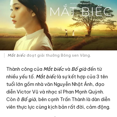
Mắt biếc
đoạt giải thưởng Bông sen Vàng.
Thành công của
Mắt biếc
và
Bố già
đến từ
nhiều yếu tố.
Mắt biếc
là sự kết hợp của 3 tên
tuổi lớn gồm nhà văn Nguyễn Nhật Ánh, đạo
diễn Victor Vũ và nhạc sĩ Phan Mạnh Quỳnh.
Còn ở
Bố già
, bên cạnh Trấn Thành là dàn diễn
viên thực lực cùng kịch bản rất đời, cảm động.