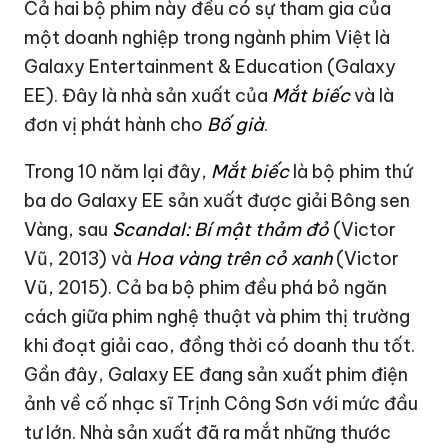
Cả hai bộ phim này đều có sự tham gia của
một doanh nghiệp trong ngành phim Việt là
Galaxy Entertainment & Education (Galaxy
EE). Đây là nhà sản xuất của
Mắt biếc
và là
đơn vị phát hành cho
Bố già
.
Trong 10 năm lại đây,
Mắt biếc
là bộ phim thứ
ba do Galaxy EE sản xuất được giải Bông sen
Vàng, sau
Scandal: Bí
m
ật
t
hảm
đ
ỏ
(Victor
Vũ, 2013) và
Hoa
v
àng
t
rên
c
ỏ
x
anh
(Victor
Vũ, 2015). Cả ba bộ phim đều phá bỏ ngăn
cách giữa phim nghệ thuật và phim thị trường
khi đoạt giải cao, đồng thời có doanh thu tốt.
Gần đây, Galaxy EE đang sản xuất phim điện
ảnh về cố nhạc sĩ Trịnh Công Sơn với mức đầu
tư lớn. Nhà sản xuất đã ra mắt những thước