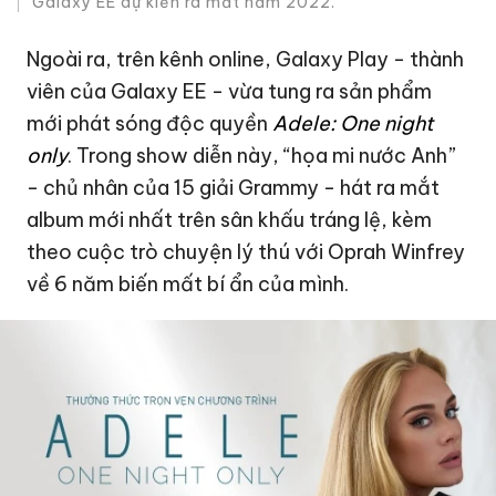
Galaxy EE dự kiến ra mắt năm 2022.
Ngoài ra, trên kênh online, Galaxy Play - thành
viên của Galaxy EE - vừa tung ra sản phẩm
mới phát sóng độc quyền
Adele: One night
only
. Trong show diễn này, “họa mi nước Anh”
- chủ nhân của 15 giải Grammy - hát ra mắt
album mới nhất trên sân khấu tráng lệ, kèm
theo cuộc trò chuyện lý thú với Oprah Winfrey
về 6 năm biến mất bí ẩn của mình.