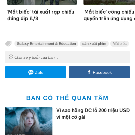
'Mắt biếc' tái xuất rạp chiếu
'Mắt biếc' công chiế
đúng dịp 8/3
quyền trên ứng dụng 
Galaxy Entertainment & Education
sản xuất phim
Mắt biếc
B
Chia sẻ ý kiến của bạn...
Zalo
Facebook
BẠN CÓ THỂ QUAN TÂM
Vì sao hãng DC lỗ 200 triệu USD
vì một cô gái