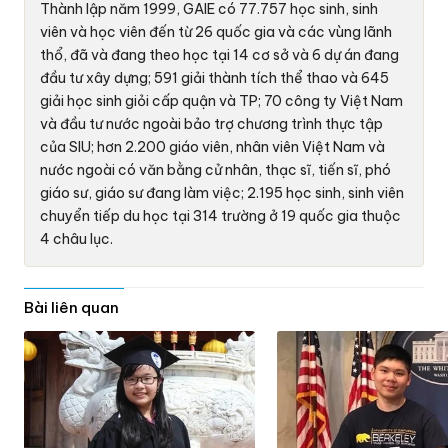
Thành lập năm 1999, GAIE có 77.757 học sinh, sinh
viên và học viên đến từ 26 quốc gia và các vùng lãnh
thổ, đã và đang theo học tại 14 cơ sở và 6 dự án đang
đầu tư xây dựng; 591 giải thành tích thể thao và 645
giải học sinh giỏi cấp quận và TP; 70 công ty Việt Nam
và đầu tư nước ngoài bảo trợ chương trình thực tập
của SIU; hơn 2.200 giáo viên, nhân viên Việt Nam và
nước ngoài có văn bằng cử nhân, thạc sĩ, tiến sĩ, phó
giáo sư, giáo sư đang làm việc; 2.195 học sinh, sinh viên
chuyển tiếp du học tại 314 trường ở 19 quốc gia thuộc
4 châu lục.
Bài liên quan