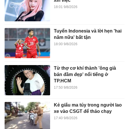
xin việc
18:01 9/8/2026
Tuyển Indonesia và lời hẹn 'hai
năm nữa' bất tận
18:00 9/8/2026
Từ thợ cơ khí thành 'ông già
bán đầm đẹp' nổi tiếng ở
TP.HCM
17:50 9/8/2026
Kẻ giấu ma túy trong người lao
xe vào CSGT để tháo chạy
17:40 9/8/2026