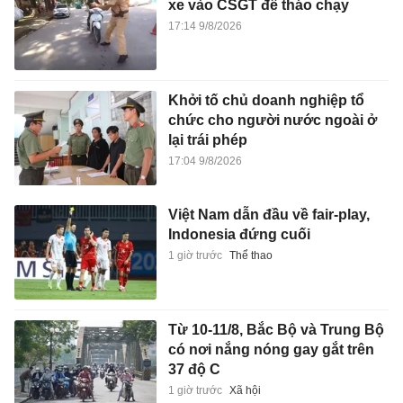
xe vào CSGT để tháo chạy
17:14 9/8/2026
Khởi tố chủ doanh nghiệp tổ
chức cho người nước ngoài ở
lại trái phép
17:04 9/8/2026
Việt Nam dẫn đầu về fair-play,
Indonesia đứng cuối
1 giờ trước
Thể thao
Từ 10-11/8, Bắc Bộ và Trung Bộ
có nơi nắng nóng gay gắt trên
37 độ C
1 giờ trước
Xã hội