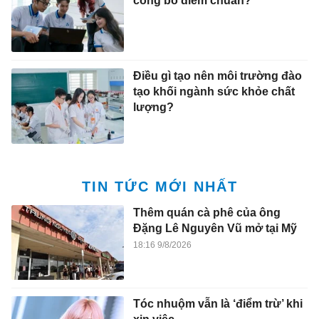
công bố điểm chuẩn?
Điều gì tạo nên môi trường đào
tạo khối ngành sức khỏe chất
lượng?
TIN TỨC MỚI NHẤT
Thêm quán cà phê của ông
Đặng Lê Nguyên Vũ mở tại Mỹ
18:16 9/8/2026
Tóc nhuộm vẫn là ‘điểm trừ’ khi