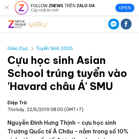
FOLLOW
ZNEWS
TRÊN
ZALO OA
OPEN
Cập nhật tin mới
Giáo Dục
Tuyển Sinh 2026
Cựu học sinh Asian
School trúng tuyển vào
'Havard châu Á' SMU
Diệp Trà
Thứ bảy, 22/6/2019 08:00 (GMT+7)
Nguyễn Đinh Hưng Thịnh - cựu học sinh
Trường Quốc tế Á Châu - nằm trong số 10%