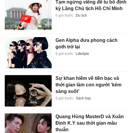
Tạm ngừng viếng để tu bổ định
kỳ Lăng Chủ tịch Hồ Chí Minh
6 giờ trước
Du lịch
Gen Alpha đưa phong cách
goth trở lại
6 giờ trước
Lifestyle
Sự khan hiếm về tiền bạc và
thời gian làm con người ‘kém
sáng suốt’
6 giờ trước
Sách hay
Quang Hùng MasterD và Xuân
Định K.Y sau thời gian mâu
thuẫn